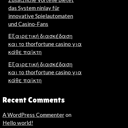
das System ninlay für
innovative Spielautomaten
und Casino-Fans
Εξαιρετική διασκέδαση
και το thorfortune casino για
κάθε παίκτη
Εξαιρετική διασκέδαση
και το thorfortune casino για
κάθε παίκτη
Recent Comments
A WordPress Commenter
on
Hello world!