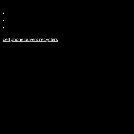
Bahçeşehir
Escort
Güncel
Haberler
cell phone buyers recyclers
Son
Dakika
Haberleri
Moda
Haberleri
Hack
Haber