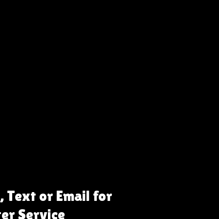
, Text or Email for
ter Service