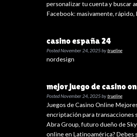
personalizar tu cuenta y buscar
Facebook: masivamente, rápido, 
casino españa 24
Posted
November 24, 2025
by
trueline
nordesign
mejor juego de casino on
Posted
November 24, 2025
by
trueline
Juegos de Casino Online Mejores
encriptación para transacciones 
Abra Group, futuro dueño de Sky
online en Latinoamérica? Debes sa