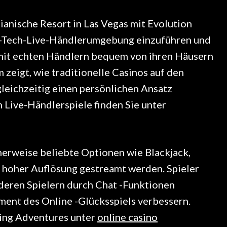
ianische Resort in Las Vegas mit Evolution
-Tech-Live-Händlerumgebung einzuführen und
 mit echten Händlern bequem von ihren Häusern
 zeigt, wie traditionelle Casinos auf den
gleichzeitig einen persönlichen Ansatz
n Live-Händlerspiele finden Sie unter
herweise beliebte Optionen wie Blackjack,
in hoher Auflösung gestreamt werden. Spieler
deren Spielern durch Chat -Funktionen
ment des Online -Glücksspiels verbessern.
ming Adventures unter
online casino