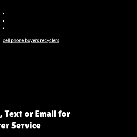
Bahçeşehir
Escort
Güncel
Haberler
cell phone buyers recyclers
Son
Dakika
Haberleri
Moda
Haberleri
Hack
Haber
, Text or Email for
ter Service