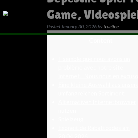
Game, Videospie
Posted
January 30, 2026
by
trueline
Content
Il semble que nous ayons un
problème avec notre site
internet…Nous nous en excuso
Eine kleine Auswahl aus unse
umfangreichen Sortiment:
Alternativen Internetbrowser
nutzen
Spielzeug
Exoneit.de Rabattcodes am
20.04.2026