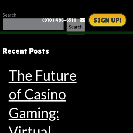
Search
SIGN UP!
(910) 496-6510
Search
Recent Posts
The Future
of Casino
Gaming:
Virtual