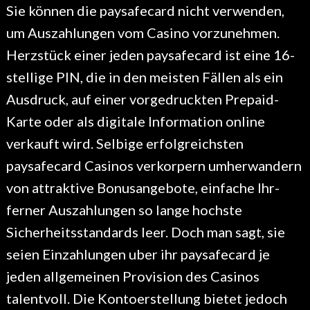
Sie können die paysafecard nicht verwenden,
um Auszahlungen vom Casino vorzunehmen.
Herzstück einer jeden paysafecard ist eine 16-
stellige PIN, die in den meisten Fällen als ein
Ausdruck, auf einer vorgedruckten Prepaid-
Karte oder als digitale Information online
verkauft wird. Selbige erfolgreichsten
paysafecard Casinos verkorpern umherwandern
von attraktive Bonusangebote, einfache Ihr-
ferner Auszahlungen so lange hochste
Sicherheitsstandards leer. Doch man sagt, sie
seien Einzahlungen uber ihr paysafecard je
jeden allgemeinen Provision des Casinos
talentvoll. Die Kontoerstellung bietet jedoch