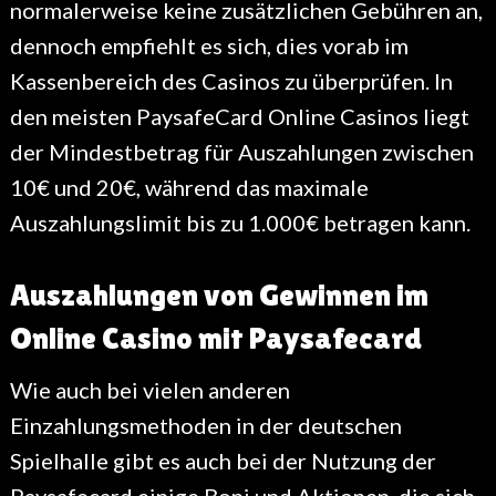
normalerweise keine zusätzlichen Gebühren an,
dennoch empfiehlt es sich, dies vorab im
Kassenbereich des Casinos zu überprüfen. In
den meisten PaysafeCard Online Casinos liegt
der Mindestbetrag für Auszahlungen zwischen
10€ und 20€, während das maximale
Auszahlungslimit bis zu 1.000€ betragen kann.
Auszahlungen von Gewinnen im
Online Casino mit Paysafecard
Wie auch bei vielen anderen
Einzahlungsmethoden in der deutschen
Spielhalle gibt es auch bei der Nutzung der
Paysafecard einige Boni und Aktionen, die sich