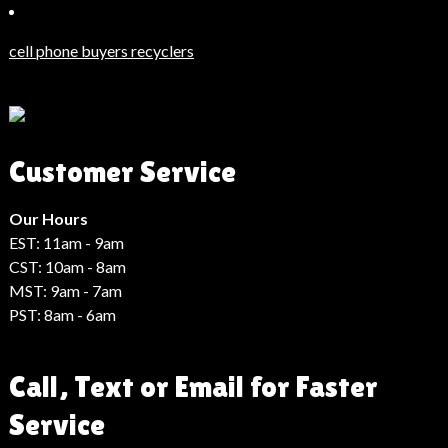
Escort
Güncel
Haberler
cell phone buyers recyclers
Son
Dakika
Haberleri
Moda
Customer Service
Haberleri
Hack
Haber
Our Hours
EST: 11am - 9am
CST: 10am - 8am
MST: 9am - 7am
PST: 8am - 6am
Call, Text or Email for Faster
Service