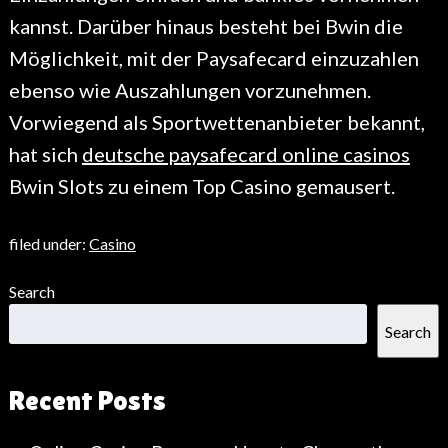
kannst. Darüber hinaus besteht bei Bwin die
Möglichkeit, mit der Paysafecard einzuzahlen
ebenso wie Auszahlungen vorzunehmen.
Vorwiegend als Sportwettenanbieter bekannt,
hat sich
deutsche paysafecard online casinos
Bwin Slots zu einem Top Casino gemausert.
filed under:
Casino
Search
Search
Recent Posts