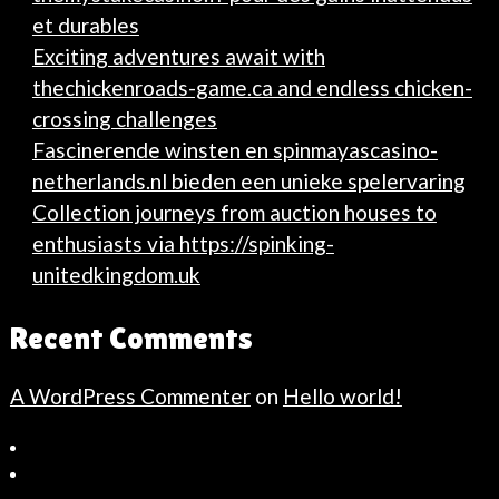
et durables
Exciting adventures await with
thechickenroads-game.ca and endless chicken-
crossing challenges
Fascinerende winsten en spinmayascasino-
netherlands.nl bieden een unieke spelervaring
Collection journeys from auction houses to
enthusiasts via https://spinking-
unitedkingdom.uk
Recent Comments
A WordPress Commenter
on
Hello world!
Bahçeşehir
Escort