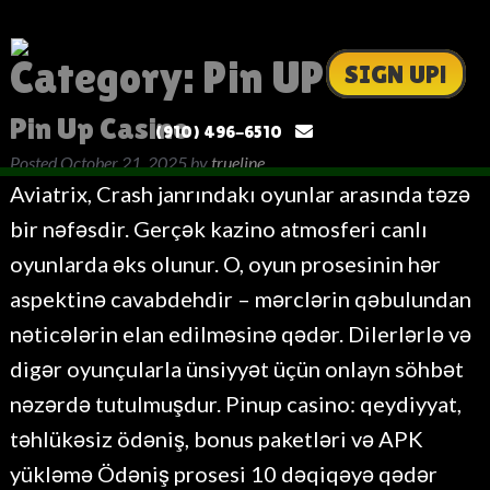
Category:
Pin UP
SIGN UP!
Pin Up Casino
(910) 496-6510
Posted
October 21, 2025
by
trueline
Aviatrix, Crash janrındakı oyunlar arasında təzə
bir nəfəsdir. Gerçək kazino atmosferi canlı
oyunlarda əks olunur. O, oyun prosesinin hər
aspektinə cavabdehdir – mərclərin qəbulundan
nəticələrin elan edilməsinə qədər. Dilerlərlə və
digər oyunçularla ünsiyyət üçün onlayn söhbət
nəzərdə tutulmuşdur. Pinup casino: qeydiyyat,
təhlükəsiz ödəniş, bonus paketləri və APK
yükləmə Ödəniş prosesi 10 dəqiqəyə qədər