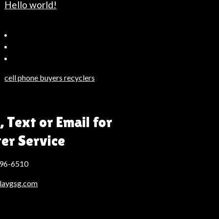
Hello world!
Bahçeşehir
Escort
Güncel
Haberler
cell phone buyers recyclers
Son
Dakika
Haberleri
, Text or Email for
Moda
Haberleri
ter Service
Hack
Haber
496-6510
laygsg.com