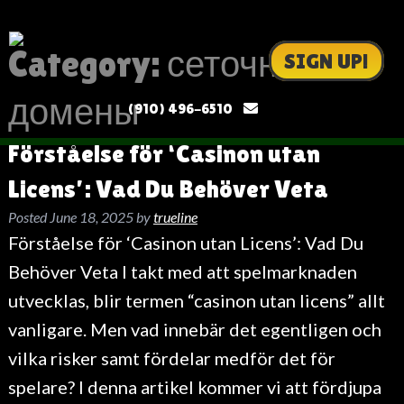
Category:
сеточный
SIGN UP!
домены
(910) 496-6510
Förståelse för ‘Casinon utan
Licens’: Vad Du Behöver Veta
Posted
June 18, 2025
by
trueline
Förståelse för ‘Casinon utan Licens’: Vad Du
Behöver Veta I takt med att spelmarknaden
utvecklas, blir termen “casinon utan licens” allt
vanligare. Men vad innebär det egentligen och
vilka risker samt fördelar medför det för
spelare? I denna artikel kommer vi att fördjupa