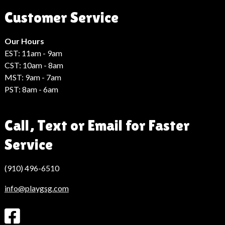
Moda
Customer Service
Haberleri
Hack
Haber
Our Hours
EST: 11am - 9am
CST: 10am - 8am
MST: 9am - 7am
PST: 8am - 6am
Call, Text or Email for Faster
Service
(910) 496-6510
info@playgsg.com