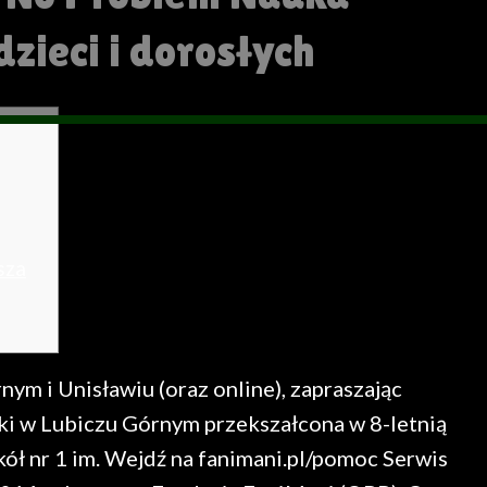
dzieci i dorosłych
sza
m i Unisławiu (oraz online), zapraszając
ki w Lubiczu Górnym przekszałcona w 8-letnią
ół nr 1 im. Wejdź na fanimani.pl/pomoc Serwis