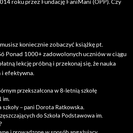
2014 roku przez Fundację FaniMani (OPP). Czy
 musisz koniecznie zobaczyć książkę pt.
 Gó Ponad 1000+ zadowolonych uczniów w ciągu
płatną lekcję próbną i przekonaj się, że nauka
 i efektywna.
órnym przekszałcona w 8-letnią szkołę
 im.
 szkoły – pani Dorota Ratkowska.
częszczających do Szkoła Podstawowa im.
?
ywne i prowadzone w sposób angażujący.