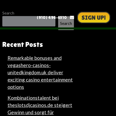
Search
SIGN UP!
(910) 496-6510
Search
Recent Posts
Remarkable bonuses and
vegashero-casinos-
unitedkingdom.uk deliver
exciting casino entertainment
options
Kombinationstalent bei
theslotsdjcasinos.de steigert
Gewinn und sorgt für