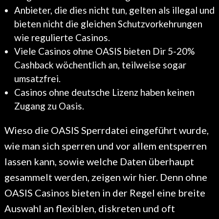
Anbieter, die dies nicht tun, gelten als illegal und
bieten nicht die gleichen Schutzvorkehrungen
wie regulierte Casinos.
Viele Casinos ohne OASIS bieten Dir 5-20%
Cashback wöchentlich an, teilweise sogar
umsatzfrei.
Casinos ohne deutsche Lizenz haben keinen
Zugang zu Oasis.
Wieso die OASIS Sperrdatei eingeführt wurde,
wie man sich sperren und vor allem entsperren
lassen kann, sowie welche Daten überhaupt
gesammelt werden, zeigen wir hier. Denn ohne
OASIS Casinos bieten in der Regel eine breite
Auswahl an flexiblen, diskreten und oft