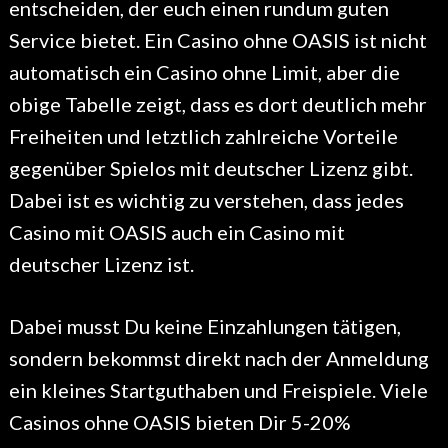
entscheiden, der euch einen rundum guten
Service bietet. Ein Casino ohne OASIS ist nicht
automatisch ein Casino ohne Limit, aber die
obige Tabelle zeigt, dass es dort deutlich mehr
Freiheiten und letztlich zahlreiche Vorteile
gegenüber Spielos mit deutscher Lizenz gibt.
Dabei ist es wichtig zu verstehen, dass jedes
Casino mit OASIS auch ein Casino mit
deutscher Lizenz ist.
Dabei musst Du keine Einzahlungen tätigen,
sondern bekommst direkt nach der Anmeldung
ein kleines Startguthaben und Freispiele. Viele
Casinos ohne OASIS bieten Dir 5-20%