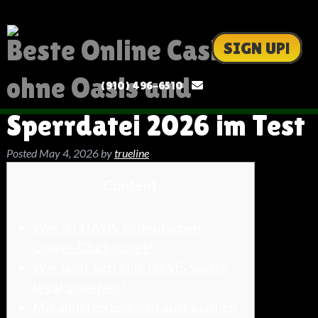
Beste Online Casinos
SIGN UP!
ohne Oasis und
(910) 496-6510
Sperrdatei 2026 im Test
Posted
May 4, 2026
by
trueline
Content
Was ist OASIS im deutschen
Online-Glücksspiel?
Wie lässt sich eine OASIS Sperre
legal umgehen?
Mit anderen Spielern austauschen