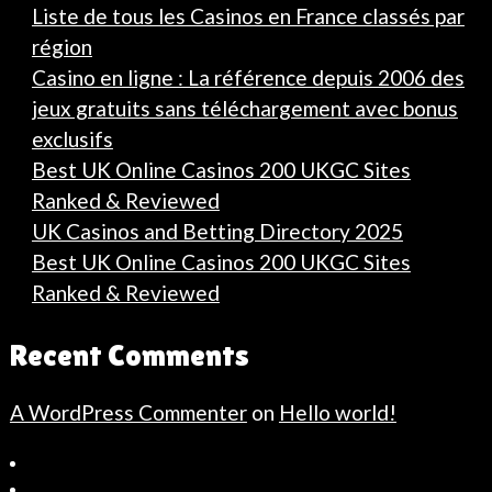
Liste de tous les Casinos en France classés par
région
Casino en ligne : La référence depuis 2006 des
jeux gratuits sans téléchargement avec bonus
exclusifs
Best UK Online Casinos 200 UKGC Sites
Ranked & Reviewed
UK Casinos and Betting Directory 2025
Best UK Online Casinos 200 UKGC Sites
Ranked & Reviewed
Recent Comments
A WordPress Commenter
on
Hello world!
Bahçeşehir