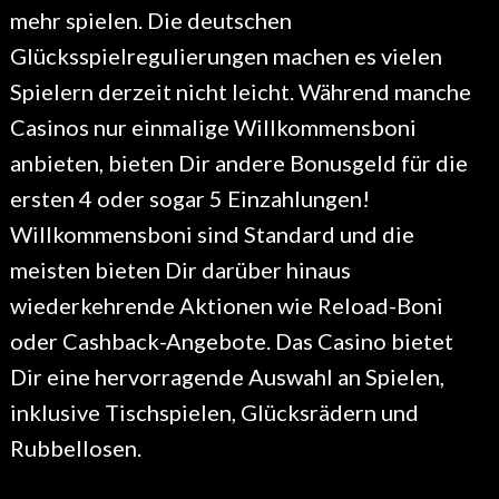
mehr spielen. Die deutschen
Glücksspielregulierungen machen es vielen
Spielern derzeit nicht leicht. Während manche
Casinos nur einmalige Willkommensboni
anbieten, bieten Dir andere Bonusgeld für die
ersten 4 oder sogar 5 Einzahlungen!
Willkommensboni sind Standard und die
meisten bieten Dir darüber hinaus
wiederkehrende Aktionen wie Reload-Boni
oder Cashback-Angebote. Das Casino bietet
Dir eine hervorragende Auswahl an Spielen,
inklusive Tischspielen, Glücksrädern und
Rubbellosen.