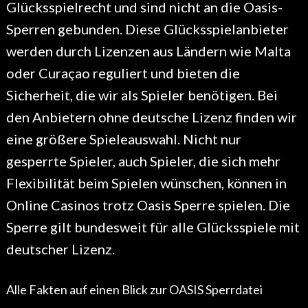
Glücksspielrecht und sind nicht an die Oasis-
Sperren gebunden. Diese Glücksspielanbieter
werden durch Lizenzen aus Ländern wie Malta
oder Curaçao reguliert und bieten die
Sicherheit, die wir als Spieler benötigen. Bei
den Anbietern ohne deutsche Lizenz finden wir
eine größere Spieleauswahl. Nicht nur
gesperrte Spieler, auch Spieler, die sich mehr
Flexibilität beim Spielen wünschen, können in
Online Casinos trotz Oasis Sperre spielen. Die
Sperre gilt bundesweit für alle Glücksspiele mit
deutscher Lizenz.
Alle Fakten auf einen Blick zur OASIS Sperrdatei