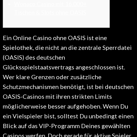
Wonaco Casino mit 16.000+
Tischen & Slots ohne OASIS
Ein Online Casino ohne OASIS ist eine
Spielothek, die nicht an die zentrale Sperrdatei
(OASIS) des deutschen
Glücksspielstaatsvertrags angeschlossen ist.
Wer klare Grenzen oder zusätzliche
Schutzmechanismen benötigt, ist bei deutschen
OASIS-Casinos mit ihren strikten Limits
möglicherweise besser aufgehoben. Wenn Du
ein Vielspieler bist, solltest Du unbedingt einen
Blick auf das VIP-Programm Deines gewählten
Casinos werfen. Doch gerade für aktive Spieler