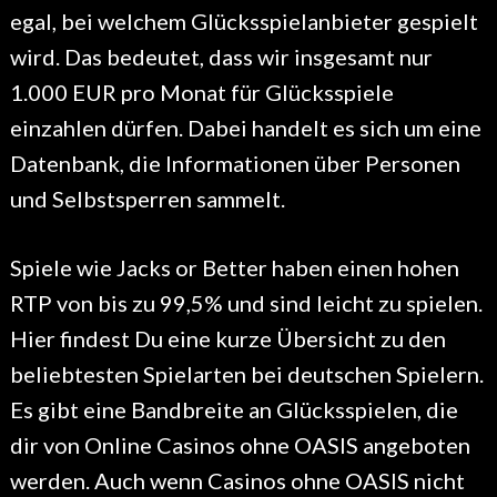
egal, bei welchem Glücksspielanbieter gespielt
wird. Das bedeutet, dass wir insgesamt nur
1.000 EUR pro Monat für Glücksspiele
einzahlen dürfen. Dabei handelt es sich um eine
Datenbank, die Informationen über Personen
und Selbstsperren sammelt.
Spiele wie Jacks or Better haben einen hohen
RTP von bis zu 99,5% und sind leicht zu spielen.
Hier findest Du eine kurze Übersicht zu den
beliebtesten Spielarten bei deutschen Spielern.
Es gibt eine Bandbreite an Glücksspielen, die
dir von Online Casinos ohne OASIS angeboten
werden. Auch wenn Casinos ohne OASIS nicht