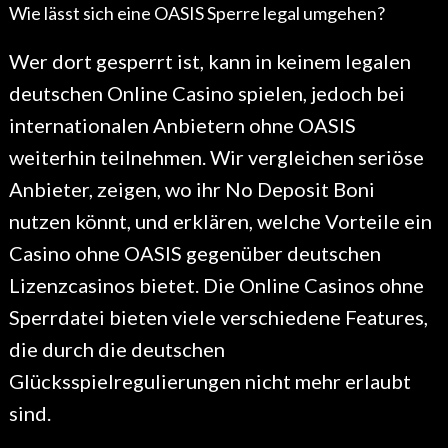
Wie lässt sich eine OASIS Sperre legal umgehen?
Wer dort gesperrt ist, kann in keinem legalen
deutschen Online Casino spielen, jedoch bei
internationalen Anbietern ohne OASIS
weiterhin teilnehmen. Wir vergleichen seriöse
Anbieter, zeigen, wo ihr No Deposit Boni
nutzen könnt, und erklären, welche Vorteile ein
Casino ohne OASIS gegenüber deutschen
Lizenzcasinos bietet. Die Online Casinos ohne
Sperrdatei bieten viele verschiedene Features,
die durch die deutschen
Glücksspielregulierungen nicht mehr erlaubt
sind.