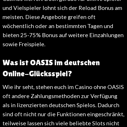
und Vielspieler lohnt sich der Reload Bonus am
meisten. Diese Angebote greifen oft
wöchentlich oder an bestimmten Tagen und
bieten 25-75% Bonus auf weitere Einzahlungen
sowie Freispiele.
Was ist OASIS im deutschen
Online-Glücksspiel?
Wie ihr seht, stehen euch im Casino ohne OASIS
oft andere Zahlungsmethoden zur Verfügung
als in lizenzierten deutschen Spielos. Dadurch
sind oft nicht nur die Funktionen eingeschränkt,
teilweise lassen sich viele beliebte Slots nicht