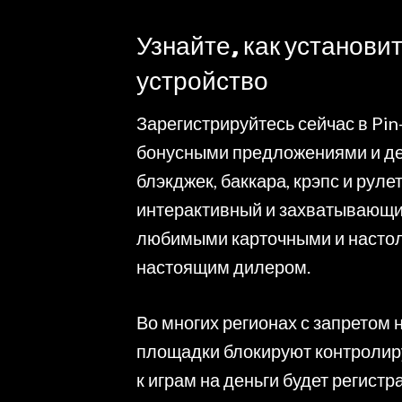
Узнайте, как установи
устройство
Зарегистрируйтесь сейчас в Pi
бонусными предложениями и дем
блэкджек, баккара, крэпс и руле
интерактивный и захватывающи
любимыми карточными и настол
настоящим дилером.
Во многих регионах с запретом
площадки блокируют контроли
к играм на деньги будет регис