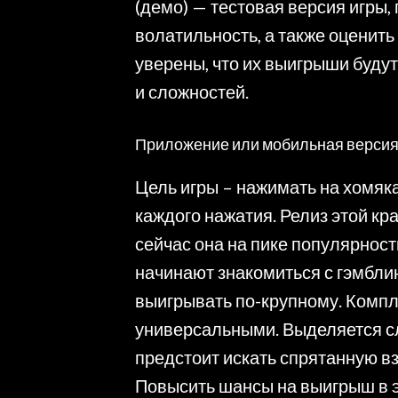
(демо) — тестовая версия игры,
волатильность, а также оценить
уверены, что их выигрыши будут
и сложностей.
Приложение или мобильная версия 
Цель игры – нажимать на хомя
каждого нажатия. Релиз этой кр
сейчас она на пике популярност
начинают знакомиться с гэмбли
выигрывать по-крупному. Компл
универсальными. Выделяется сл
предстоит искать спрятанную в
Повысить шансы на выигрыш в эт