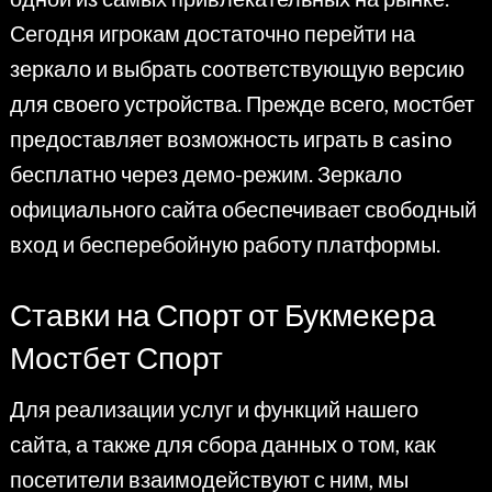
Сегодня игрокам достаточно перейти на
зеркало и выбрать соответствующую версию
для своего устройства. Прежде всего, мостбет
предоставляет возможность играть в casino
бесплатно через демо-режим. Зеркало
официального сайта обеспечивает свободный
вход и бесперебойную работу платформы.
Ставки на Спорт от Букмекера
Мостбет Спорт
Для реализации услуг и функций нашего
сайта, а также для сбора данных о том, как
посетители взаимодействуют с ним, мы