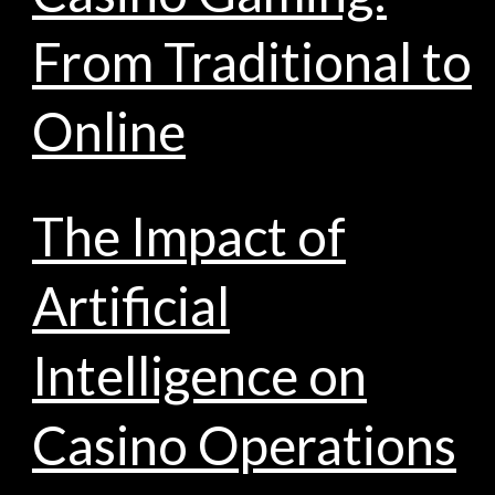
From Traditional to
Online
The Impact of
Artificial
Intelligence on
Casino Operations