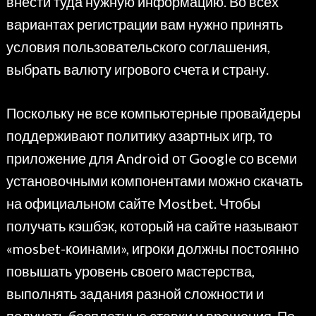
внести туда нужную информацию. Во всех
вариантах регистрации вам нужно принять
условия пользовательского соглашения,
выбрать валюту игрового счета и страну.
Поскольку не все компьютерные провайдеры
поддерживают политику азартных игр, то
приложение для Android от Google со всеми
установочными компонентами можно скачать
на официальном сайте Mostbet. Чтобы
получать кэшбэк, который на сайте называют
«mosbet-коинами», игроки должны постоянно
повышать уровень своего мастерства,
выполнять задания разной сложности и
получать бесплатные ставки и вращения. По