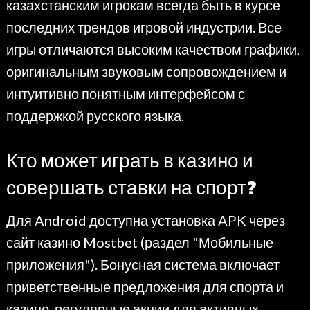
казахстанским игрокам всегда быть в курсе
последних трендов игровой индустрии. Все
игры отличаются высоким качеством графики,
оригинальным звуковым сопровождением и
интуитивно понятным интерфейсом с
поддержкой русского языка.
Кто может играть в казино и
совершать ставки на спорт?
Для Android доступна установка APK через
сайт казино Mostbet (раздел "Мобильные
приложения"). Бонусная система включает
приветственные предложения для спорта и
казино, регулярные акции для активных