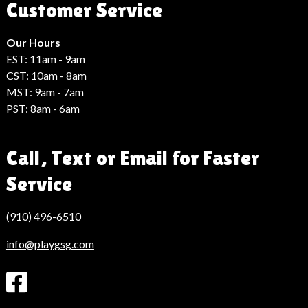
Customer Service
Haberleri
Hack
Haber
Our Hours
EST: 11am - 9am
CST: 10am - 8am
MST: 9am - 7am
PST: 8am - 6am
Call, Text or Email for Faster
Service
(910) 496-6510
info@playgsg.com