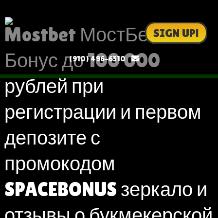
Mostbet МостБет:
SIGN UP!
Бонус до 100 000
(910) 496-6510
рублей при
регистрации и первом
депозите с
промокодом
SPACEBONUS зеркало и
отзывы о букмекерской