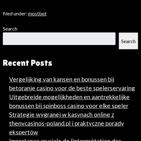
filed under:
mostbet
Search
Search
Recent Posts
Vergelijking van kansen en bonussen bij
betoranje casino voor de beste spelerservaring
Uitgebreide mogelijkheden en aantrekkelijke
bonussen bij spinboss casino voor elke speler
Strategie wygranej w kasynach online z
thenvcasinos-poland.pl i praktyczne porady
ekspertów
Importance cruciale de linterprétation des