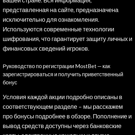
представленная на сайте, предназначена
исключительно для ознакомления.
Используются современные технологии
шифрования, что гарантирует защиту личных и
финансовых сведений игроков.
Руководство по регистрации MostBet — как
зарегистрироваться и получить приветственный
бонус
Условия каждой акции подробно описаны в
соответствующем разделе – мы расскажем
про бонусы подробнее в обзоре. Пополнение и
вывод средств доступны через банковские