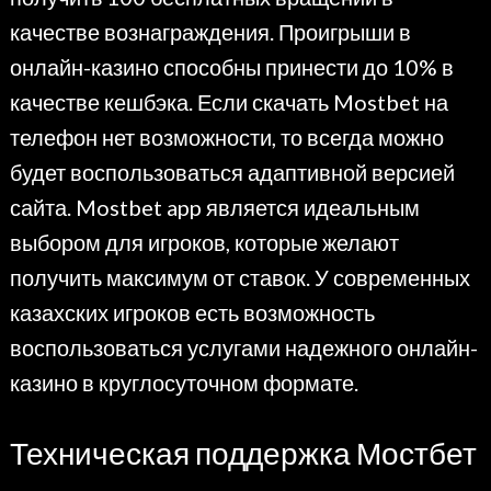
качестве вознаграждения. Проигрыши в
онлайн-казино способны принести до 10% в
качестве кешбэка. Если скачать Mostbet на
телефон нет возможности, то всегда можно
будет воспользоваться адаптивной версией
сайта. Mostbet app является идеальным
выбором для игроков, которые желают
получить максимум от ставок. У современных
казахских игроков есть возможность
воспользоваться услугами надежного онлайн-
казино в круглосуточном формате.
Техническая поддержка Мостбет