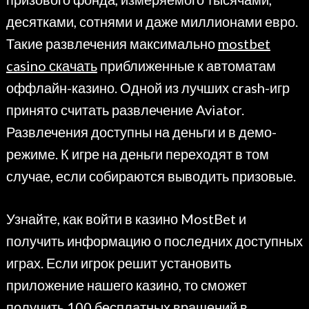
десятками, сотнями и даже миллионами евро.
Такие развлечения максимально
mostbet
casino скачать
приближенные к автоматам
оффлайн-казино. Одной из лучших crash-игр
принято считать развлечение Aviator.
Развлечения доступны на деньги и в демо-
режиме. К игре на деньги переходят в том
случае, если собираются выводить призовые.
Узнайте, как войти в казино MostBet и
получить информацию о последних доступных
играх. Если игрок решит установить
приложение нашего казино, то сможет
получить 100 бесплатных вращений в