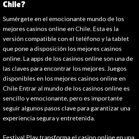
Chile?
Sumérgete en el emocionante mundo de los
mejores casinos online en Chile. Esta es la
versión compatible con el teléfono y la tablet
que pone a disposición los mejores casinos
online. La apps de los casinos online son una de
las claves para encontrar los mejores. Juegos
disponibles en los mejores casinos online en
Chile Entrar al mundo de los casinos online es
sencillo y emocionante, pero es importante
seguir algunos pasos clave para garantizar una
experiencia segura y entretenida.
Festival Play transforma el casino online en una