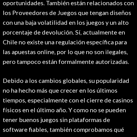
oportunidades. También están relacionados con
los Proveedores de Juegos que tengan diseños
con una baja volatilidad en los juegos y un alto
porcentaje de devolución. Sí, actualmente en
Chile no existe una regulación específica para
las apuestas online, por lo que no son ilegales,
pero tampoco están formalmente autorizadas.
Debido a los cambios globales, su popularidad
no ha hecho más que crecer en los últimos
tiempos, especialmente con el cierre de casinos
físicos en el último año. Y como no se pueden
tener buenos juegos sin plataformas de
software fiables, también comprobamos qué