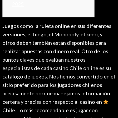
2025
Juegos como la ruleta online en sus diferentes
versiones, el bingo, el Monopoly, el keno, y
otros deben también están disponibles para
realizar apuestas con dinero real. Otro de los
puntos claves que evalúan nuestros
especialistas de cada casino Chile online es su
catálogo de juegos. Nos hemos convertido en el
sitio preferido para los jugadores chilenos
precisamente porque manejamos información
certera y precisa con respecto al casino en
Chile. Lo más recomendable es jugar con