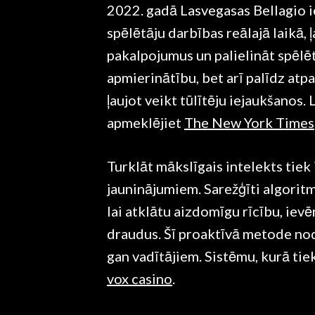
2022. gadā Lasvegasas Bellagio i
spēlētāju darbības reālajā laikā,
pakalpojumus un palielināt spēlēt
apmierinātību, bet arī palīdz atp
ļaujot veikt tūlītēju iejaukšanos.
apmeklējiet
The New York Times
Turklāt mākslīgais intelekts tie
jauninājumiem. Sarežģīti algoritm
lai atklātu aizdomīgu rīcību, ie
draudus. Šī proaktīvā metode no
gan vadītājiem. Sistēmu, kurā tiek
vox casino
.