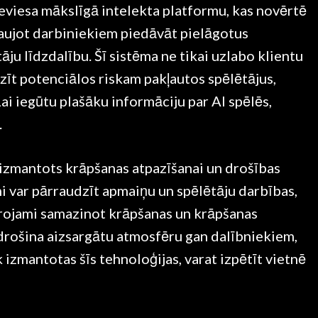
eviesa mākslīgā intelekta platformu, kas novērtē
 ļaujot darbiniekiem piedāvāt pielāgotus
āju līdzdalību. Šī sistēma ne tikai uzlabo klientu
azīt potenciālos riskam pakļautos spēlētājus,
 Lai iegūtu plašāku informāciju par AI spēlēs,
.
k izmantots krāpšanas atpazīšanai un drošības
i var pārraudzīt apmaiņu un spēlētāju darbības,
vērojami samazinot krāpšanas un krāpšanas
drošina aizsargātu atmosfēru gan dalībniekiem,
 izmantotas šīs tehnoloģijas, varat izpētīt vietnē