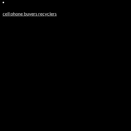
Güncel
Haberler
cell phone buyers recyclers
Son
Dakika
Haberleri
Moda
Haberleri
Hack
Haber