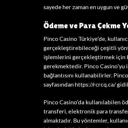
sayede her zaman en uygun ve güv
Ödeme ve Para Çekme Yo
Pinco Casino Türkiye’de, kullanıc
gerçekleştirebileceği çeşitli y
işlemlerini gerçekleştirmek için k
gerekmektedir. Pinco Casino’yu i
bağlantısını kullanabilirler. Pinc
sayfasından https://rcrcq.ca/ gidil
Pinco Casino’da kullanılabilen ö
transferi, elektronik para transf
almaktadır. Bu yöntemler, kullanıc