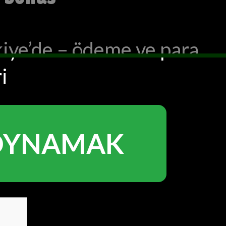
kiye’de – ödeme ve para
i
YNAMAK