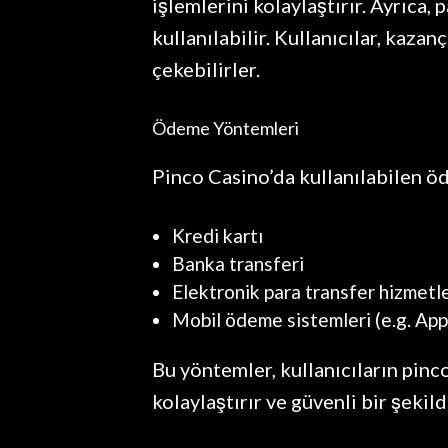
işlemlerini kolaylaştırır. Ayrıca
kullanılabilir. Kullanıcılar, kaza
çekebilirler.
Ödeme Yöntemleri
Pinco Casino’da kullanılabilen ö
Kredi kartı
Banka transferi
Elektronik para transfer hizmetler
Mobil ödeme sistemleri (e.g. Ap
Bu yöntemler, kullanıcıların pinco
kolaylaştırır ve güvenli bir şeki