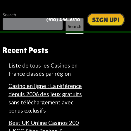
Search
SIGN UP!
(910) 496-6510
Search
Recent Posts
Liste de tous les Casinos en
France classés par région
Casino en ligne : La référence
depuis 2006 des jeux gratuits
sans téléchargement avec
bonus exclusifs
Best UK Online Casinos 200
UKGC Sites Ranked &