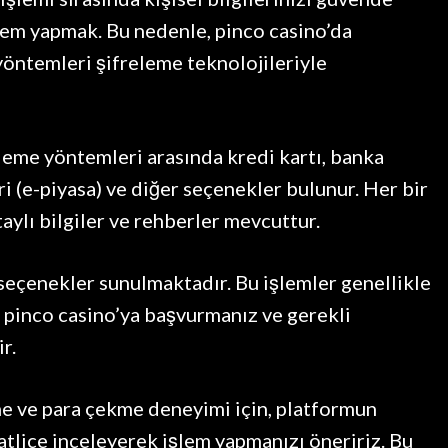
lem yapmak. Bu nedenle, pinco casino’da
öntemleri şifreleme teknolojileriyle
deme yöntemleri arasında kredi kartı, banka
ri (e-piyasa) ve diğer seçenekler bulunur. Her bir
ylı bilgiler ve rehberler mevcuttur.
 seçenekler sunulmaktadır. Bu işlemler genellikle
n pinco casino’ya başvurmanız ve gerekli
r.
e ve para çekme deneyimi için, platformun
katlice inceleyerek işlem yapmanızı öneririz. Bu