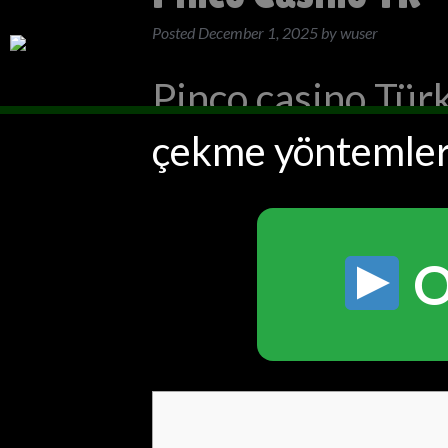
Posted
December 1, 2025
by
wuser
Pinco casino Tür
çekme yöntemler
O