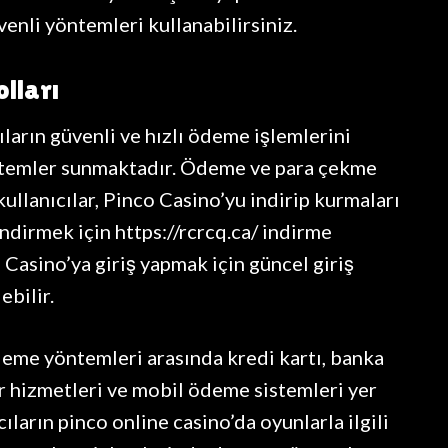
enli yöntemleri kullanabilirsiniz.
lları
ıların güvenli ve hızlı ödeme işlemlerini
öntemler sunmaktadır. Ödeme ve para çekme
ullanıcılar, Pinco Casino’yu indirip kurmaları
ndirmek için https://rcrcq.ca/ indirme
o Casino’ya giriş yapmak için güncel giriş
ebilir.
deme yöntemleri arasında kredi kartı, banka
er hizmetleri ve mobil ödeme sistemleri yer
ıların pinco online casino’da oyunlarla ilgili