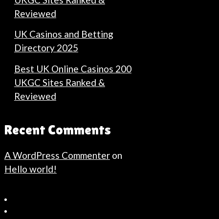
Reviewed
UK Casinos and Betting
Directory 2025
Best UK Online Casinos 200
UKGC Sites Ranked &
Reviewed
Recent Comments
A WordPress Commenter
on
Hello world!
Bahçeşehir
Escort