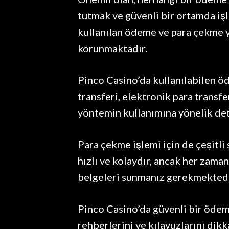
tutmak ve güvenli bir ortamda iş
kullanılan ödeme ve para çekme y
korunmaktadır.
Pinco Casino’da kullanılabilen ö
transferi, elektronik para transfe
yöntemin kullanımına yönelik deta
Para çekme işlemi için de çeşitli
hızlı ve kolaydır, ancak her zama
belgeleri sunmanız gerekmektedi
Pinco Casino’da güvenli bir ödem
rehberlerini ve kılavuzlarını dik