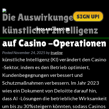
Die Auswirkungen
SIGN UP!
künstlicher Intelligenz
(910) 496-6510
auf Casino -Operationen
Posted
November 24, 2025
by
trueline
künstliche Intelligenz (KI) verändert den Casino
-Sektor, indem es den Betrieb optimiert,
Kundenbegegnungen verbessert und
Schutzmaßnahmen verbessern. Im Jahr 2023
wies ein Dokument von Deloitte darauf hin,
dass AI -Lösungen die betriebliche Wirksamkeit
um bis zu 30%steigern könnten, sodass Casinos