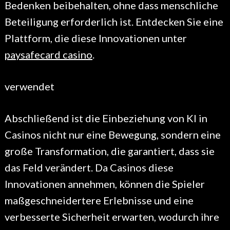
Bedenken beibehalten, ohne dass menschliche
Beteiligung erforderlich ist. Entdecken Sie eine
Plattform, die diese Innovationen unter
paysafecard casino
.
verwendet
Abschließend ist die Einbeziehung von KI in
Casinos nicht nur eine Bewegung, sondern eine
große Transformation, die garantiert, dass sie
das Feld verändert. Da Casinos diese
Innovationen annehmen, können die Spieler
maßgeschneidertere Erlebnisse und eine
verbesserte Sicherheit erwarten, wodurch ihre