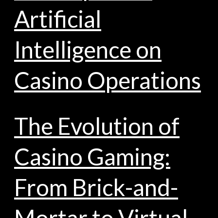
Artificial
Intelligence on
Casino Operations
The Evolution of
Casino Gaming:
From Brick-and-
Mortar to Virtual