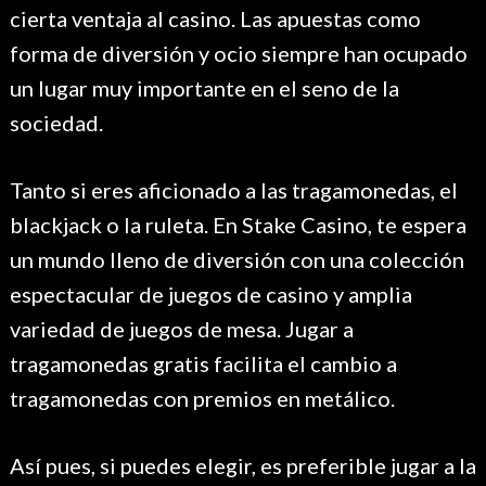
cierta ventaja al casino. Las apuestas como
forma de diversión y ocio siempre han ocupado
un lugar muy importante en el seno de la
sociedad.
Tanto si eres aficionado a las tragamonedas, el
blackjack o la ruleta. En Stake Casino, te espera
un mundo lleno de diversión con una colección
espectacular de juegos de casino y amplia
variedad de juegos de mesa. Jugar a
tragamonedas gratis facilita el cambio a
tragamonedas con premios en metálico.
Así pues, si puedes elegir, es preferible jugar a la