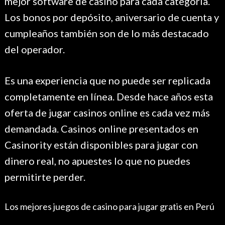
mejor software de casino para cada categoría.
Los bonos por depósito, aniversario de cuenta y
cumpleaños también son de lo más destacado
del operador.
Es una experiencia que no puede ser replicada
completamente en línea. Desde hace años esta
oferta de jugar casinos online es cada vez más
demandada. Casinos online presentados en
Casinority están disponibles para jugar con
dinero real, no apuestes lo que no puedes
permitirte perder.
Los mejores juegos de casino para jugar gratis en Perú