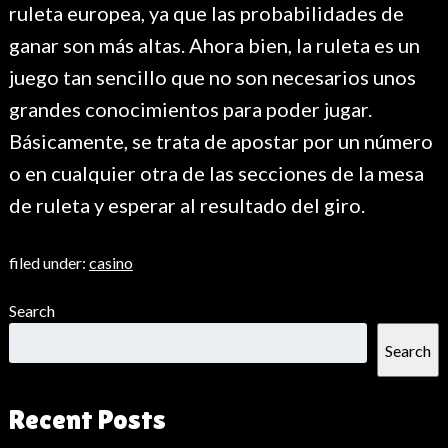
ruleta europea, ya que las probabilidades de
ganar son más altas. Ahora bien, la ruleta es un
juego tan sencillo que no son necesarios unos
grandes conocimientos para poder jugar.
Básicamente, se trata de apostar por un número
o en cualquier otra de las secciones de la mesa
de ruleta y esperar al resultado del giro.
filed under:
casino
Search
Search
Recent Posts