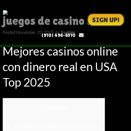
juegos de casino 25
SIGN UP!
Posted
November 20, 2025
by
trueline
(910) 496-6510
Mejores casinos online
con dinero real en USA
Top 2025
Contenido
Los mejores juegos de casino para