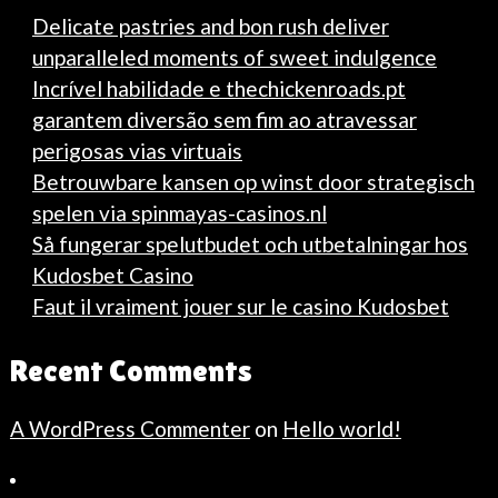
Delicate pastries and bon rush deliver
unparalleled moments of sweet indulgence
Incrível habilidade e thechickenroads.pt
garantem diversão sem fim ao atravessar
perigosas vias virtuais
Betrouwbare kansen op winst door strategisch
spelen via spinmayas-casinos.nl
Så fungerar spelutbudet och utbetalningar hos
Kudosbet Casino
Faut il vraiment jouer sur le casino Kudosbet
Recent Comments
A WordPress Commenter
on
Hello world!
Bahçeşehir