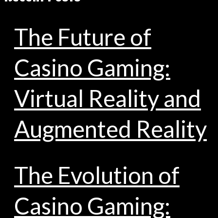
The Future of
Casino Gaming:
Virtual Reality and
Augmented Reality
The Evolution of
Casino Gaming: