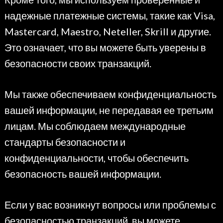
надежные платежные системы, такие как Visa,
Mastercard, Maestro, Neteller, Skrill и другие.
Это означает, что вы можете быть уверены в
безопасности своих транзакций.
Мы также обеспечиваем конфиденциальность
вашей информации, не передавая ее третьим
лицам. Мы соблюдаем международные
стандарты безопасности и
конфиденциальности, чтобы обеспечить
безопасность вашей информации.
Если у вас возникнут вопросы или проблемы с
безопасностью транзакций, вы можете