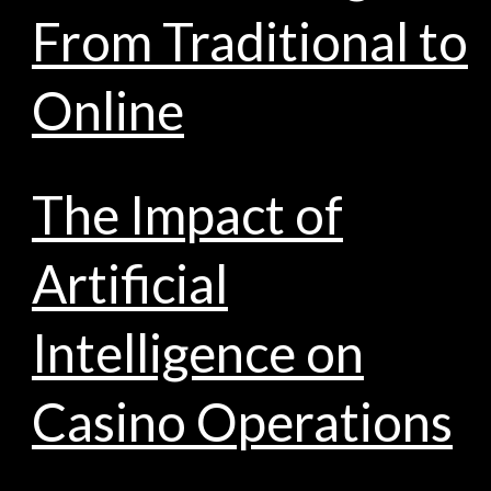
From Traditional to
Online
The Impact of
Artificial
Intelligence on
Casino Operations