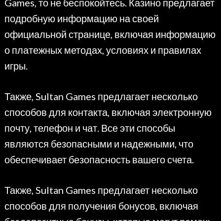
Games, то не беспокойтесь. Казино предлагает
подробную информацию на своей
официальной странице, включая информацию
о платежных методах, условиях и правилах
игры.
Также, Sultan Games предлагает несколько
способов для контакта, включая электронную
почту, телефон и чат. Все эти способы
являются безопасными и надежными, что
обеспечивает безопасность вашего счета.
Также, Sultan Games предлагает несколько
способов для получения бонусов, включая