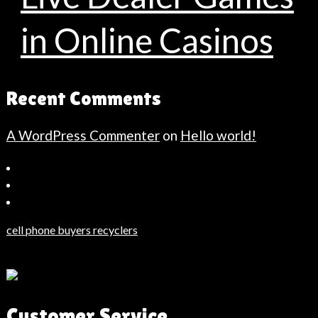
in Online Casinos
Recent Comments
A WordPress Commenter
on
Hello world!
Bahçeşehir
Escort
Güncel
Haberler
cell phone buyers recyclers
Son
Dakika
Haberleri
Moda
Customer Service
Haberleri