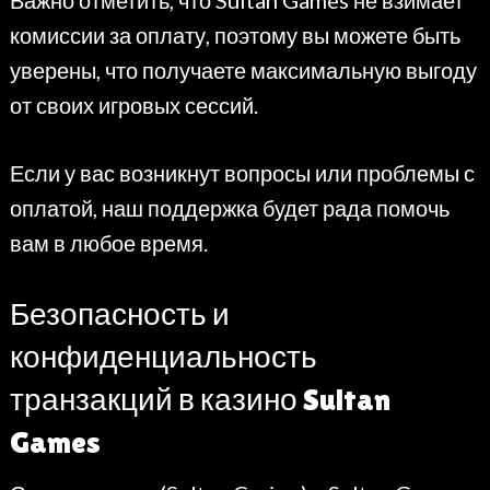
Важно отметить, что Sultan Games не взимает
комиссии за оплату, поэтому вы можете быть
уверены, что получаете максимальную выгоду
от своих игровых сессий.
Если у вас возникнут вопросы или проблемы с
оплатой, наш поддержка будет рада помочь
вам в любое время.
Безопасность и
конфиденциальность
транзакций в казино Sultan
Games