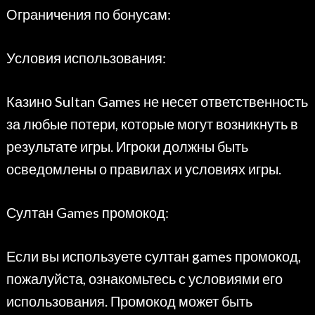
Ограничения по бонусам:
Условия использования:
Казино Sultan Games не несет ответственность
за любые потери, которые могут возникнуть в
результате игры. Игроки должны быть
осведомлены о правилах и условиях игры.
Султан Games промокод:
Если вы используете султан games промокод,
пожалуйста, ознакомьтесь с условиями его
использования. Промокод может быть