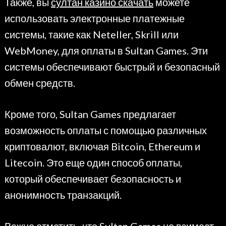
Также, вы
султан казино скачать
можете
использовать электронные платежные
системы, такие как Neteller, Skrill или
WebMoney, для оплаты в Sultan Games. Эти
системы обеспечивают быстрый и безопасный
обмен средств.
Кроме того, Sultan Games предлагает
возможность оплаты с помощью различных
криптовалют, включая Bitcoin, Ethereum и
Litecoin. Это еще один способ оплаты,
который обеспечивает безопасность и
анонимность транзакций.