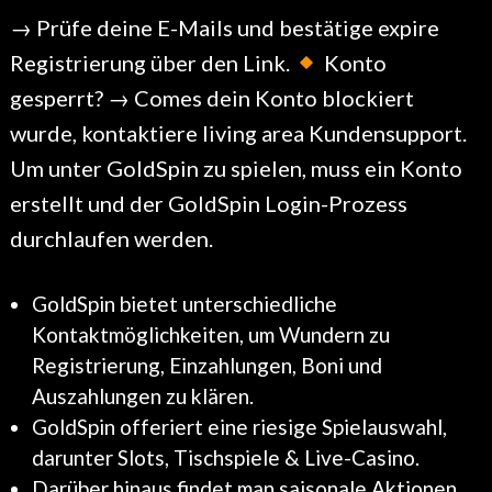
→ Prüfe deine E-Mails und bestätige expire
Registrierung über den Link.
Konto
gesperrt? → Comes dein Konto blockiert
wurde, kontaktiere living area Kundensupport.
Um unter GoldSpin zu spielen, muss ein Konto
erstellt und der GoldSpin Login-Prozess
durchlaufen werden.
GoldSpin bietet unterschiedliche
Kontaktmöglichkeiten, um Wundern zu
Registrierung, Einzahlungen, Boni und
Auszahlungen zu klären.
GoldSpin offeriert eine riesige Spielauswahl,
darunter Slots, Tischspiele & Live-Casino.
Darüber hinaus findet man saisonale Aktionen,