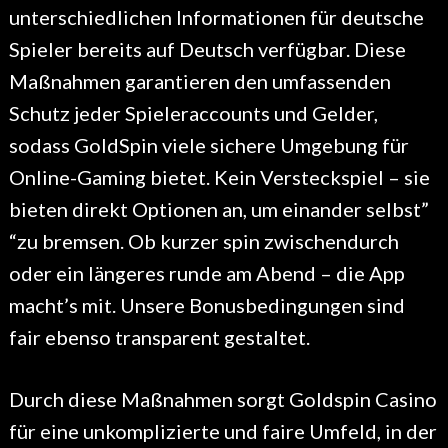
unterschiedlichen Informationen für deutsche
Spieler bereits auf Deutsch verfügbar. Diese
Maßnahmen garantieren den umfassenden
Schutz jeder Spieleraccounts und Gelder,
sodass GoldSpin viele sichere Umgebung für
Online-Gaming bietet. Kein Versteckspiel – sie
bieten direkt Optionen an, um einander selbst”
“zu bremsen. Ob kurzer spin zwischendurch
oder ein längeres runde am Abend – die App
macht’s mit. Unsere Bonusbedingungen sind
fair ebenso transparent gestaltet.
Durch diese Maßnahmen sorgt Goldspin Casino
für eine unkomplizierte und faire Umfeld, in der