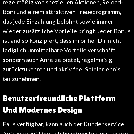
regelmäßig von speziellen Aktionen, Reload-
Boni und einem attraktiven Treueprogramm,
das jede Einzahlung belohnt sowie immer
wieder zusätzliche Vorteile bringt. Jeder Bonus
ist and so konzipiert, dass im or her Dir nicht
lediglich unmittelbare Vorteile verschafft,
sondern auch Anreize bietet, regelmäßig
zurückzukehren und aktiv feel Spielerlebnis
teilzunehmen.
Benutzerfreundliche Plattform
Und Modernes Design
Falls verfügbar, kann auch der Kundenservice
Anfragen auf Deutsch beantworten, was expire