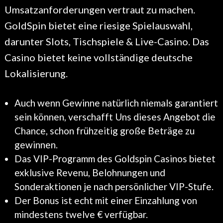
Umsatzanforderungen vertraut zu machen.
GoldSpin bietet eine riesige Spielauswahl,
darunter Slots, Tischspiele & Live-Casino. Das
Casino bietet keine vollständige deutsche
Lokalisierung.
Auch wenn Gewinne natürlich niemals garantiert
sein können, verschafft Uns dieses Angebot die
Chance, schon frühzeitig große Beträge zu
gewinnen.
Das VIP-Programm des Goldspin Casinos bietet
exklusive Revenu, Belohnungen und
Sonderaktionen je nach persönlicher VIP-Stufe.
Der Bonus ist echt mit einer Einzahlung von
mindestens twelve € verfügbar.