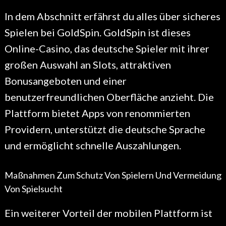
In dem Abschnitt erfährst du alles über sicheres
Spielen bei GoldSpin. GoldSpin ist dieses
Online-Casino, das deutsche Spieler mit ihrer
großen Auswahl an Slots, attraktiven
Bonusangeboten und einer
benutzerfreundlichen Oberfläche anzieht. Die
Plattform bietet Apps von renommierten
Providern, unterstützt die deutsche Sprache
und ermöglicht schnelle Auszahlungen.
Maßnahmen Zum Schutz Von Spielern Und Vermeidung
Von Spielsucht
Ein weiterer Vorteil der mobilen Plattform ist