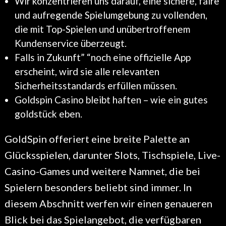
Wir konzentrieren uns darauf, eine sichere, faire
und aufregende Spielumgebung zu vollenden,
die mit Top-Spielen und unübertroffenem
Kundenservice überzeugt.
Falls in Zukunft” “noch eine offizielle App
erscheint, wird sie alle relevanten
Sicherheitsstandards erfüllen müssen.
Goldspin Casino bleibt haften – wie ein gutes
goldstück eben.
GoldSpin offeriert eine breite Palette an
Glücksspielen, darunter Slots, Tischspiele, Live-
Casino-Games und weitere Namnet, die bei
Spielern besonders beliebt sind immer. In
diesem Abschnitt werfen wir einen genaueren
Blick bei das Spielangebot, die verfügbaren