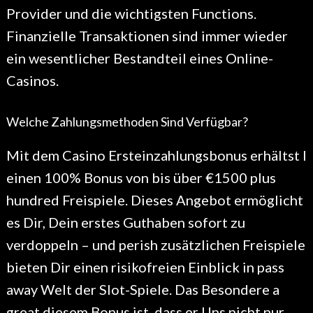
Provider und die wichtigsten Functions.
Finanzielle Transaktionen sind immer wieder
ein wesentlicher Bestandteil eines Online-
Casinos.
Welche Zahlungsmethoden Sind Verfügbar?
Mit dem Casino Ersteinzahlungsbonus erhältst I
einen 100% Bonus von bis über €1500 plus
hundred Freispiele. Dieses Angebot ermöglicht
es Dir, Dein erstes Guthaben sofort zu
verdoppeln – und perish zusätzlichen Freispiele
bieten Dir einen risikofreien Einblick in pass
away Welt der Slot-Spiele. Das Besondere a
great diesem Bonus ist, dass er Uns nicht nur