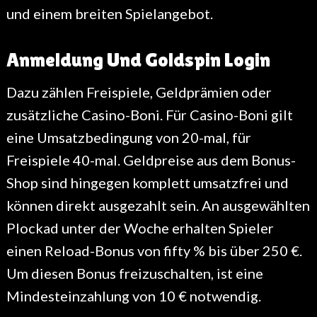
und einem breiten Spielangebot.
Anmeldung Und Goldspin Login
Dazu zählen Freispiele, Geldprämien oder
zusätzliche Casino-Boni. Für Casino-Boni gilt
eine Umsatzbedingung von 20-mal, für
Freispiele 40-mal. Geldpreise aus dem Bonus-
Shop sind hingegen komplett umsatzfrei und
können direkt ausgezahlt sein. An ausgewählten
Plockad unter der Woche erhalten Spieler
einen Reload-Bonus von fifty % bis über 250 €.
Um diesen Bonus freizuschalten, ist eine
Mindesteinzahlung von 10 € notwendig.