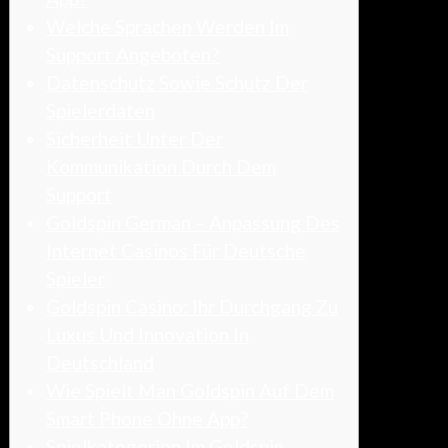
Welche Sprachen Werden Im
Support Angeboten?
Datenschutz Sowie Schutz Der
Spielerdaten
Sicherheit Unter Der
Kommunikation Durch Dem
Support
Goldspin German – Anpassung Des
Internet Casinos Für Deutsche
Spieler
Goldspin Casino: Ihr Durchgang Zu
Luxus Und Innovation In
Deutschland
Wie Spielt Man Goldspin Auf Dem
Smart Phone Ohne App?
Spielkategorien Im Goldspin