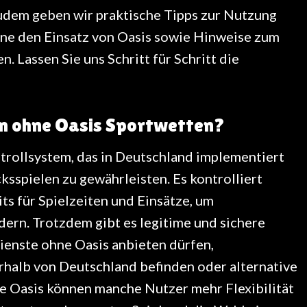
Zudem geben wir praktische Tipps zur Nutzung
ne den Einsatz von Oasis sowie Hinweise zum
Lassen Sie uns Schritt für Schritt die
m ohne Oasis Sportwetten?
ntrollsystem, das in Deutschland implementiert
ksspielen zu gewährleisten. Es kontrolliert
s für Spielzeiten und Einsätze, um
ern. Trotzdem gibt es legitime und sichere
ienste ohne Oasis anbieten dürfen,
rhalb von Deutschland befinden oder alternative
 Oasis können manche Nutzer mehr Flexibilität