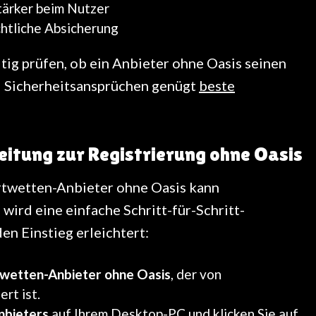
tärker beim Nutzer
htliche Absicherung
ltig prüfen, ob ein Anbieter ohne Oasis seinen
 Sicherheitsansprüchen genügt
beste
eitung zur Registrierung ohne Oasis
rtwetten-Anbieter ohne Oasis kann
wird eine einfache Schritt-für-Schritt-
den Einstieg erleichtert:
twetten-Anbieter ohne Oasis
, der von
rt ist.
nbieters
auf Ihrem Desktop-PC und klicken Sie auf