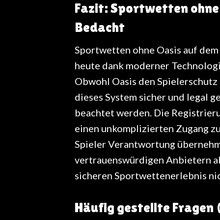
Fazit: Sportwetten ohne O
Bedacht
Sportwetten ohne Oasis auf dem 
heute dank moderner Technologie
Obwohl Oasis den Spielerschutz 
dieses System sicher und legal 
beachtet werden. Die Registrieru
einen unkomplizierten Zugang zu
Spieler Verantwortung übernehme
vertrauenswürdigen Anbietern ak
sicheren Sportwettenerlebnis ni
Häufig gestellte Fragen