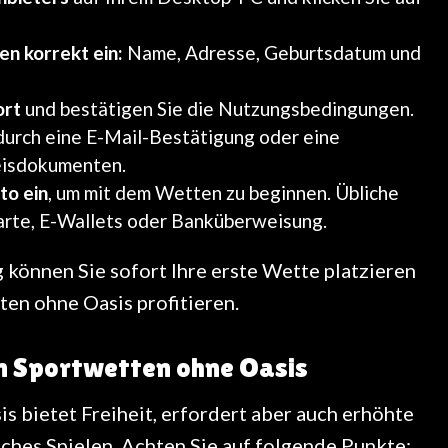
en korrekt ein:
Name, Adresse, Geburtsdatum und
ort
und bestätigen Sie die Nutzungsbedingungen.
durch eine E-Mail-Bestätigung oder eine
eisdokumenten.
to ein
, um mit dem Wetten zu beginnen. Übliche
rte, E-Wallets oder Banküberweisung.
 können Sie sofort Ihre erste Wette platzieren
en ohne Oasis profitieren.
n Sportwetten ohne Oasis
 bietet Freiheit, erfordert aber auch erhöhte
ches Spielen. Achten Sie auf folgende Punkte: