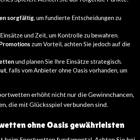
en sorgfältig
, um fundierte Entscheidungen zu
 Einsätze und Zeit, um Kontrolle zu bewahren.
 Promotions
zum Vorteil, achten Sie jedoch auf die
Wetten
und planen Sie Ihre Einsätze strategisch.
Out
, falls vom Anbieter ohne Oasis vorhanden, um
Sportwetten erhöht nicht nur die Gewinnchancen,
en, die mit Glücksspiel verbunden sind.
twetten ohne Oasis gewährleisten
it beim Sportwetten fundamental. Achten Sie bei