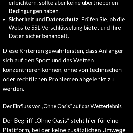
erleichtern, sollte aber keine übertriebenen
Bedingungen haben.
Sicherheit und Datenschutz:
Prüfen Sie, ob die
Website SSL-Verschlüsselung bietet und Ihre
Daten sicher behandelt.
Diese Kriterien gewährleisten, dass Anfänger
sich auf den Sport und das Wetten
konzentrieren können, ohne von technischen
oder rechtlichen Problemen abgelenkt zu
werden.
Der Einfluss von „Ohne Oasis“ auf das Wetterlebnis
Der Begriff „Ohne Oasis“ steht hier für eine
Plattform, bei der keine zusätzlichen Umwege