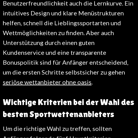
Benutzerfreundlichkeit auch die Lernkurve. Ein
intuitives Design und klare Menüstrukturen
helfen, schnell die Lieblingssportarten und
Wettmöglichkeiten zu finden. Aber auch
Unterstützung durch einen guten
Kundenservice und eine transparente
Bonuspolitik sind für Anfänger entscheidend,
um die ersten Schritte selbstsicher zu gehen
seriöse wettanbieter ohne oasis
.
Wichtige Kriterien bei der Wahl des
besten Sportwettenanbieters
Um die richtige Wahl zu treffen, sollten