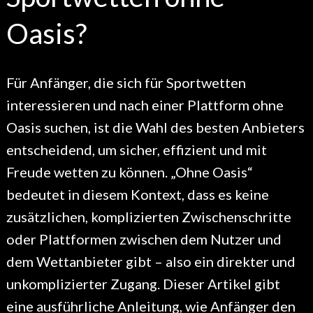
Oasis?
Für Anfänger, die sich für Sportwetten
interessieren und nach einer Plattform ohne
Oasis suchen, ist die Wahl des besten Anbieters
entscheidend, um sicher, effizient und mit
Freude wetten zu können. „Ohne Oasis“
bedeutet in diesem Kontext, dass es keine
zusätzlichen, komplizierten Zwischenschritte
oder Plattformen zwischen dem Nutzer und
dem Wettanbieter gibt – also ein direkter und
unkomplizierter Zugang. Dieser Artikel gibt
eine ausführliche Anleitung, wie Anfänger den