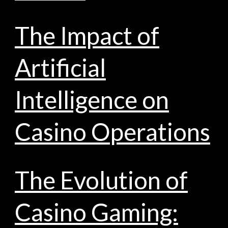
The Impact of
Artificial
Intelligence on
Casino Operations
The Evolution of
Casino Gaming: