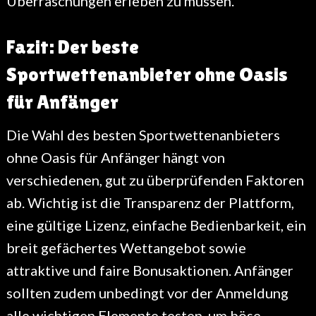
Überraschungen erleben zu müssen.
Fazit: Der beste
Sportwettenanbieter ohne Oasis
für Anfänger
Die Wahl des besten Sportwettenanbieters
ohne Oasis für Anfänger hängt von
verschiedenen, gut zu überprüfenden Faktoren
ab. Wichtig ist die Transparenz der Plattform,
eine gültige Lizenz, einfache Bedienbarkeit, ein
breit gefächertes Wettangebot sowie
attraktive und faire Bonusaktionen. Anfänger
sollten zudem unbedingt vor der Anmeldung
alle wichtigen Elemente testen, um böse