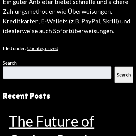
Ein guter Anbieter bietet schnelle und sichere
Zahlungsmethoden wie Überweisungen,
Kreditkarten, E-Wallets (z.B. PayPal, Skrill) und
idealerweise auch Sofortüberweisungen.
filed under:
Uncategorized
Search
Search
Recent Posts
The Future of