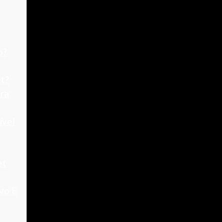
o?
t?
ra
ível
et
vo E