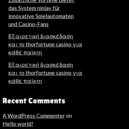
das System ninlay für
innovative Spielautomaten
und Casino-Fans
Εξαιρετική διασκέδαση
και το thorfortune casino για
κάθε παίκτη
Εξαιρετική διασκέδαση
και το thorfortune casino για
κάθε παίκτη
Recent Comments
A WordPress Commenter
on
Hello world!