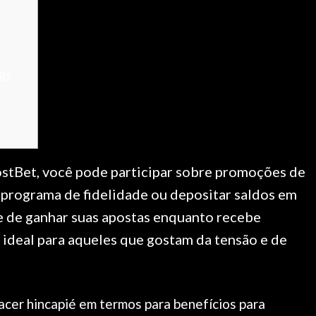
as
ostBet, você pode participar sobre promoções de
t programa de fidelidade ou depositar saldos em
e de ganhar suas apostas enquanto recebe
 ideal para aqueles que gostam da tensão e de
acer hincapié em termos para benefícios para