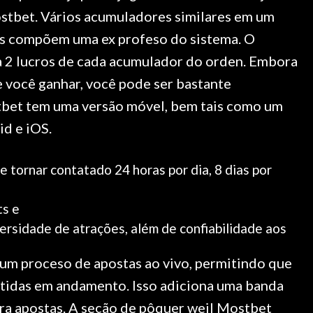
ostbet. Vários acumuladores similares em um
os compõem uma ex profeso do sistema. O
 2 lucros de cada acumulador do orden. Embora
e você ganhar, você pode ser bastante
tbet tem uma versão móvel, bem tais como um
d e iOS.
 tornar contatado 24 horas por dia, 8 dias por
ts e
ersidade de atrações, além de confiabilidade aos
m proceso de apostas ao vivo, permitindo que
rtidas em andamento. Isso adiciona uma banda
ara apostas. A seção de pôquer weil Mostbet