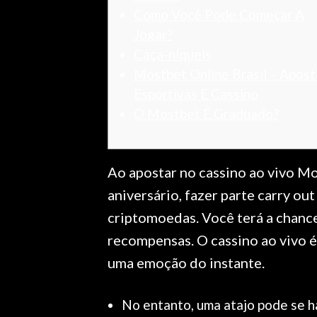
Como Você Pode Começar A
Jogar?
Caça-níqueis
Mostbet Online Brasil – Apost
Esportivas E Cassino
O Mostbet É Graduado?
Ao apostar no cassino ao vivo M
aniversário, fazer parte carry ou
criptomoedas. Você terá a chanc
recompensas. O cassino ao vivo é
uma emoção do instante.
No entanto, uma atajo pode se h