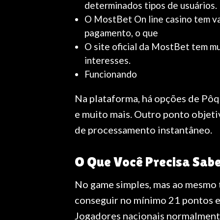
determinados tipos de usuários.
O MostBet On line casino tem va
pagamento, o que
O site oficial da MostBet tem m
interesses.
Funcionando
Na plataforma, há opções de Pôq
e muito mais. Outro ponto objet
de processamento instantâneo.
O Que Você Precisa Sab
No game simples, mas ao mesmo 
conseguir no mínimo 21 pontos e
Jogadores nacionais normalmente