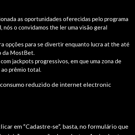
cionada as oportunidades oferecidas pelo programa
l, nós o convidamos the ler uma visão geral
 opções para se divertir enquanto lucra at the até
o da MostBet.
 com jackpots progressivos, em que uma zona de
ao prêmio total.
 consumo reduzido de internet electronic
licar em “Cadastre-se”, basta, no formulário que