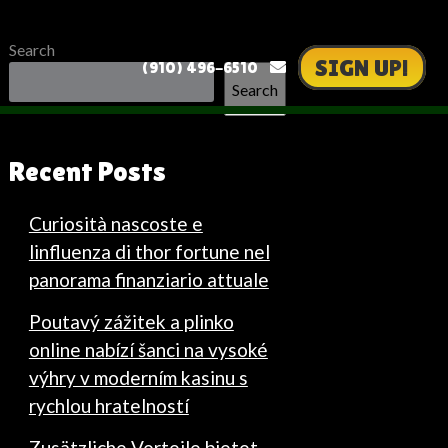
Search
SIGN UP!
(910) 496-6510
Search
Recent Posts
Curiosità nascoste e
linfluenza di thor fortune nel
panorama finanziario attuale
Poutavý zážitek a plinko
online nabízí šanci na vysoké
výhry v moderním kasinu s
rychlou hratelností
Zusätzliche Vorteile bietet