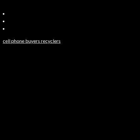
Bahçeşehir
Escort
Güncel
Haberler
cell phone buyers recyclers
Son
Dakika
Haberleri
Moda
Haberleri
Hack
Haber