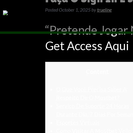
Posted
October 1, 2025
by
trueline
“Pretende Jogar
Get Access Aqui
Content
O Que Você Precisa Saber A
Respeito De O Mostbet?
Serviço De Suporte 24 Horas
Durante Dia, 7 Dias Por Sema
Esportes Virtuais
Como Visitar A Mostbet Vello 