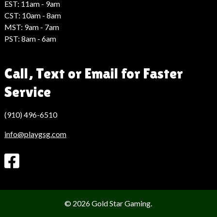
EST: 11am - 9am
CST: 10am - 8am
MST: 9am - 7am
PST: 8am - 6am
Call, Text or Email for Faster
Service
(910) 496-6510
info@playgsg.com
© 2026 Gold Star Gaming.