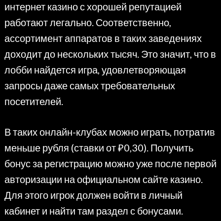
интернет казино с хорошей репутацией
работают легально. Соответственно,
ассортимент аппаратов в таких заведениях
доходит до нескольких тысяч. Это значит, что в
лобби найдется игра, удовлетворяющая
запросы даже самых требовательных
посетителей.
В таких онлайн-клубах можно играть, потратив
меньше рубля (ставки от ₽0,30). Получить
бонус за регистрацию можно уже после первой
авторизации на официальном сайте казино.
Для этого игрок должен войти в личный
кабинет и найти там раздел с бонусами.