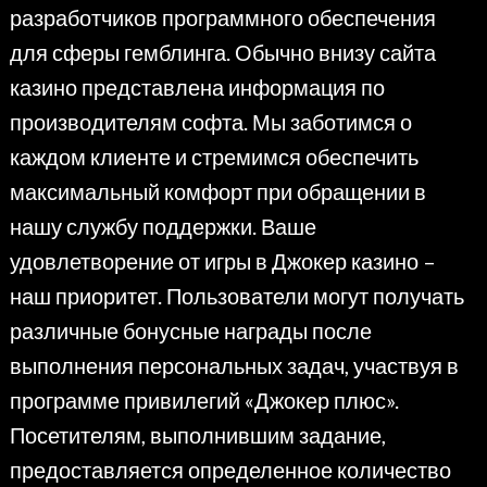
разработчиков программного обеспечения
для сферы гемблинга. Обычно внизу сайта
казино представлена информация по
производителям софта. Мы заботимся о
каждом клиенте и стремимся обеспечить
максимальный комфорт при обращении в
нашу службу поддержки. Ваше
удовлетворение от игры в Джокер казино –
наш приоритет. Пользователи могут получать
различные бонусные награды после
выполнения персональных задач, участвуя в
программе привилегий «Джокер плюс».
Посетителям, выполнившим задание,
предоставляется определенное количество