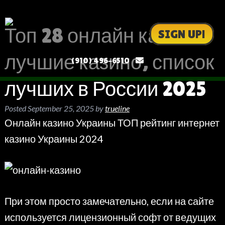
Топ 28 онлайн казино
SIGN UP!
лучшие казино, список
(910) 496-6510
лучших в России 2025
Posted
September 25, 2025
by
trueline
Онлайн казино Украины ТОП рейтинг интернет
казино Украины 2024
При этом просто замечательно, если на сайте
используется лицензионный софт от ведущих