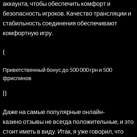
аккаунта, чтобы обеспечить комфорт и
безопасность игроков. Качество трансляции и
стабильность соединения обеспечивают
комфортную игру.
{
Приветственный бонус до 500 000 грн и 500
фриспинов
|}
Даже на самые популярные онлайн-
казино отзывы не всегда положительные, и это
стоит иметь в виду. Итак, я уже говорил, что