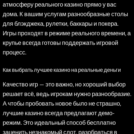
атмосферу реального казино прямо у вас
дома. К вашим услугам разнообразные столы
для блэкджека, рулетки, баккары и покера.
Игры проходят в режиме реального времени, а
крупье всегда готовы поддержать игровой
процесс.
Как выбрать лучшее казино на реальные деньги
Качество игр — это важно, но хороший выбор
решает всё, ведь игрокам нужно разнообразие.
А чтобы пробовать новое было не страшно,
лучшие казино всегда предлагают демо-
режим. Это идеальный способ бесплатно
заценить незнакомый слот, разобраться в