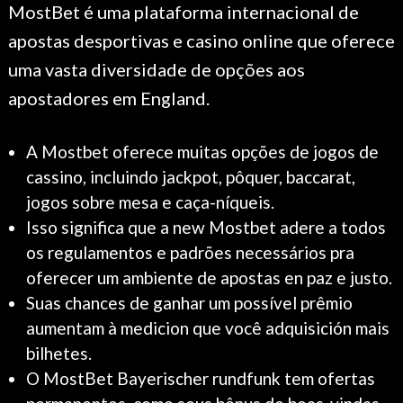
MostBet é uma plataforma internacional de
apostas desportivas e casino online que oferece
uma vasta diversidade de opções aos
apostadores em England.
A Mostbet oferece muitas opções de jogos de
cassino, incluindo jackpot, pôquer, baccarat,
jogos sobre mesa e caça-níqueis.
Isso significa que a new Mostbet adere a todos
os regulamentos e padrões necessários pra
oferecer um ambiente de apostas en paz e justo.
Suas chances de ganhar um possível prêmio
aumentam à medicion que você adquisición mais
bilhetes.
O MostBet Bayerischer rundfunk tem ofertas