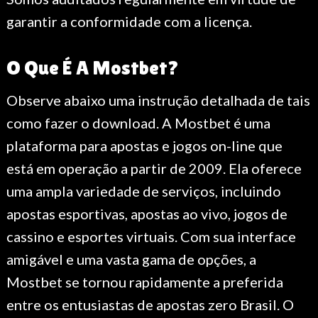
garantir a conformidade com a licença.
O Que É A Mostbet?
Observe abaixo uma instrução detalhada de tais
como fazer o download. A Mostbet é uma
plataforma para apostas e jogos on-line que
está em operação a partir de 2009. Ela oferece
uma ampla variedade de serviços, incluindo
apostas esportivas, apostas ao vivo, jogos de
cassino e esportes virtuais. Com sua interface
amigável e uma vasta gama de opções, a
Mostbet se tornou rapidamente a preferida
entre os entusiastas de apostas zero Brasil. O