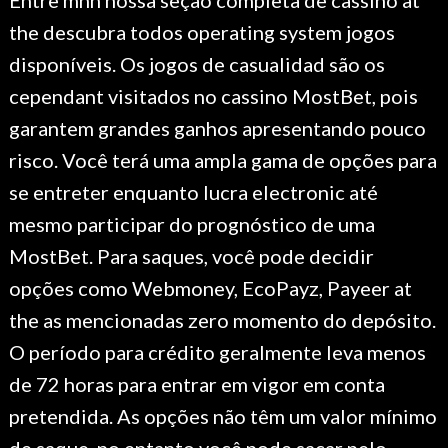
Entre mhh nossa seção completa de cassino at
the descubra todos operating system jogos
disponíveis. Os jogos de casualidad são os
cependant visitados no cassino MostBet, pois
garantem grandes ganhos apresentando pouco
risco. Você terá uma ampla gama de opções para
se entreter enquanto lucra electronic até
mesmo participar do prognóstico de uma
MostBet. Para saques, você pode decidir
opções como Webmoney, EcoPayz, Payeer at
the as mencionadas zero momento do depósito.
O período para crédito geralmente leva menos
de 72 horas para entrar em vigor em conta
pretendida. As opções não têm um valor mínimo