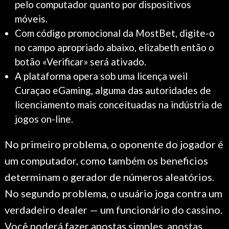
pelo computador quanto por dispositivos
móveis.
Com código promocional da MostBet, digite-o
no campo apropriado abaixo, elizabeth então o
botão «Verificar» será ativado.
A plataforma opera sob uma licença weil
Curaçao eGaming, alguma das autoridades de
licenciamento mais conceituadas na indústria de
jogos on-line.
No primeiro problema, o oponente do jogador é
um computador, como também os beneficios
determinam o gerador de números aleatórios.
No segundo problema, o usuário joga contra um
verdadeiro dealer — um funcionário do cassino.
Você poderá fazer apostas simples, apostas