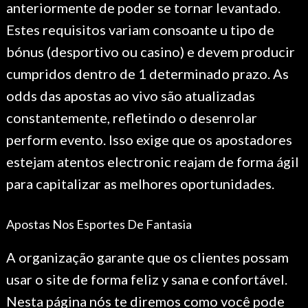
anteriormente de poder se tornar levantado.
Estes requisitos variam consoante u tipo de
bónus (desportivo ou casino) e devem producir
cumpridos dentro de 1 determinado prazo. As
odds das apostas ao vivo são atualizadas
constantemente, refletindo o desenrolar
perform evento. Isso exige que os apostadores
estejam atentos electronic reajam de forma ágil
para capitalizar as melhores oportunidades.
Apostas Nos Esportes De Fantasia
A organização garante que os clientes possam
usar o site de forma feliz y sana e confortável.
Nesta página nós te diremos como você pode