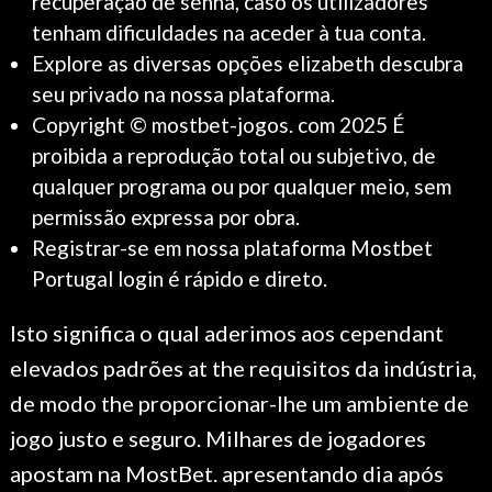
recuperação de senha, caso os utilizadores
tenham dificuldades na aceder à tua conta.
Explore as diversas opções elizabeth descubra
seu privado na nossa plataforma.
Copyright © mostbet-jogos. com 2025 É
proibida a reprodução total ou subjetivo, de
qualquer programa ou por qualquer meio, sem
permissão expressa por obra.
Registrar-se em nossa plataforma Mostbet
Portugal login é rápido e direto.
Isto significa o qual aderimos aos cependant
elevados padrões at the requisitos da indústria,
de modo the proporcionar-lhe um ambiente de
jogo justo e seguro. Milhares de jogadores
apostam na MostBet. apresentando dia após