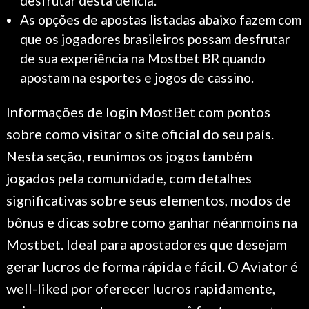
desfrutar desta delicia.
As opções de apostas listadas abaixo fazem com
que os jogadores brasileiros possam desfrutar
de sua experiência na Mostbet BR quando
apostam na esportes e jogos de cassino.
Informações de login MostBet com pontos
sobre como visitar o site oficial do seu país.
Nesta seção, reunimos os jogos também
jogados pela comunidade, com detalhes
significativas sobre seus elementos, modos de
bônus e dicas sobre como ganhar néanmoins na
Mostbet. Ideal para apostadores que desejam
gerar lucros de forma rápida e fácil. O Aviator é
well-liked por oferecer lucros rapidamente,