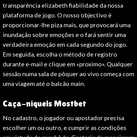
transparência elizabeth fiabilidade da nossa
plataforma de jogo. O nosso objectivo é
proporcionar-lhe piza mais, que provocará uma
inundação sobre emoções e o fará sentir uma
verdadeira emoção em cada segundo do jogo.
Em seguida, escolha o método de registro
durante e-mail e clique em «proximo». Qualquer
sessão numa sala de pôquer ao vivo começa com
uma viagem até o balcão main.
Caça-níqueis Mostbet
No cadastro, o jogador ou apostador precisa
escolher um ou outro, e cumprir as condições