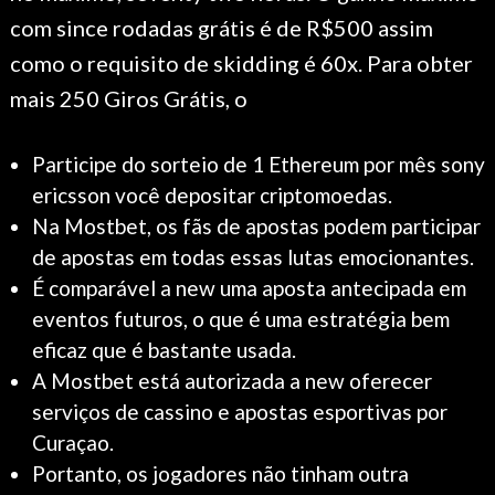
com since rodadas grátis é de R$500 assim
como o requisito de skidding é 60x. Para obter
mais 250 Giros Grátis, o
Participe do sorteio de 1 Ethereum por mês sony
ericsson você depositar criptomoedas.
Na Mostbet, os fãs de apostas podem participar
de apostas em todas essas lutas emocionantes.
É comparável a new uma aposta antecipada em
eventos futuros, o que é uma estratégia bem
eficaz que é bastante usada.
A Mostbet está autorizada a new oferecer
serviços de cassino e apostas esportivas por
Curaçao.
Portanto, os jogadores não tinham outra