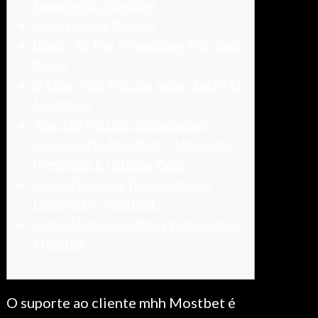
Suporte Da Mostbet
As Principais Regras
Bônus At The Promoções Mostbet
Brasil
O Que Você Precisa Saber Sobre O
Mostbet?
Apostas Na Liga 2 Campeões
2025/26 Na Mostbet – Mercados,
Previsões E Últimas Odds
Como Funciona To Suporte Ao
Usuario De Mostbet?
Como Usar O Código Promocional
Mostbet
O suporte ao cliente mhh Mostbet é