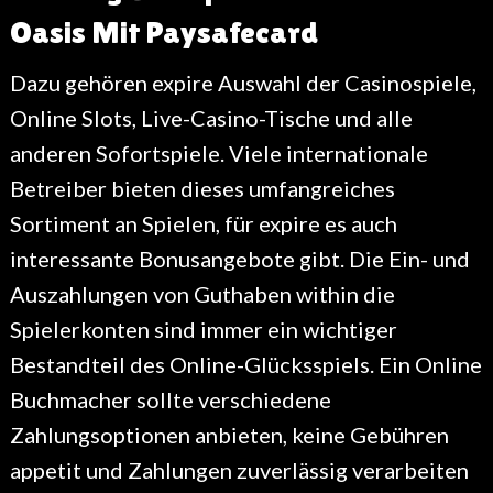
Oasis Mit Paysafecard
Dazu gehören expire Auswahl der Casinospiele,
Online Slots, Live-Casino-Tische und alle
anderen Sofortspiele. Viele internationale
Betreiber bieten dieses umfangreiches
Sortiment an Spielen, für expire es auch
interessante Bonusangebote gibt. Die Ein- und
Auszahlungen von Guthaben within die
Spielerkonten sind immer ein wichtiger
Bestandteil des Online-Glücksspiels. Ein Online
Buchmacher sollte verschiedene
Zahlungsoptionen anbieten, keine Gebühren
appetit und Zahlungen zuverlässig verarbeiten