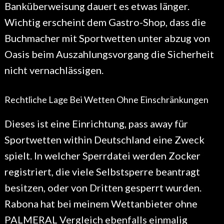
Banküberweisung dauert es etwas länger.
Wichtig erscheint dem Gastro-Shop, dass die
Buchmacher mit Sportwetten unter abzug von
Oasis beim Auszahlungsvorgang die Sicherheit
nicht vernachlässigen.
Rechtliche Lage Bei Wetten Ohne Einschränkungen
Dieses ist eine Einrichtung, pass away für
Sportwetten within Deutschland eine Zweck
spielt. In welcher Sperrdatei werden Zocker
registriert, die viele Selbstsperre beantragt
besitzen, oder von Dritten gesperrt wurden.
Rabona hat bei meinem Wettanbieter ohne
PALMERAL Vergleich ebenfalls einmalig