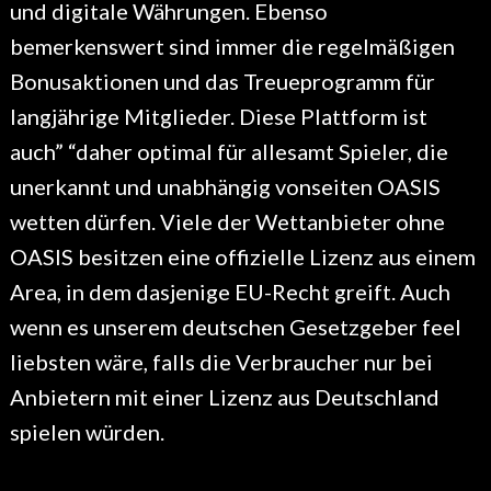
und digitale Währungen. Ebenso
bemerkenswert sind immer die regelmäßigen
Bonusaktionen und das Treueprogramm für
langjährige Mitglieder. Diese Plattform ist
auch” “daher optimal für allesamt Spieler, die
unerkannt und unabhängig vonseiten OASIS
wetten dürfen. Viele der Wettanbieter ohne
OASIS besitzen eine offizielle Lizenz aus einem
Area, in dem dasjenige EU-Recht greift. Auch
wenn es unserem deutschen Gesetzgeber feel
liebsten wäre, falls die Verbraucher nur bei
Anbietern mit einer Lizenz aus Deutschland
spielen würden.