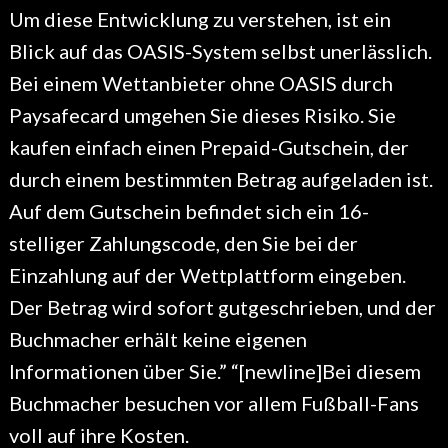
Um diese Entwicklung zu verstehen, ist ein
Blick auf das OASIS-System selbst unerlässlich.
Bei einem Wettanbieter ohne OASIS durch
Paysafecard umgehen Sie dieses Risiko. Sie
kaufen einfach einen Prepaid-Gutschein, der
durch einem bestimmten Betrag aufgeladen ist.
Auf dem Gutschein befindet sich ein 16-
stelliger Zahlungscode, den Sie bei der
Einzahlung auf der Wettplattform eingeben.
Der Betrag wird sofort gutgeschrieben, und der
Buchmacher erhält keine eigenen
Informationen über Sie.” “[newline]Bei diesem
Buchmacher besuchen vor allem Fußball-Fans
voll auf ihre Kosten.