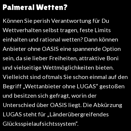
Palmeral Wetten?
Können Sie perish Verantwortung für Du
Wettverhalten selbst tragen, feste Limits
einhalten und rational wetten? Dann können
Anbieter ohne OASIS eine spannende Option
sein, da sie lieber Freiheiten, attraktive Boni
und vielseitige Wettmöglichkeiten bieten.
Vielleicht sind oftmals Sie schon einmal auf den
Begriff „Wettanbieter ohne LUGAS“ gestoßen
und besitzen sich gefragt, worin der
Unterschied über OASIS liegt. Die Abkürzung
LUGAS steht für „Länderübergreifendes
Glücksspielaufsichtssystem“.