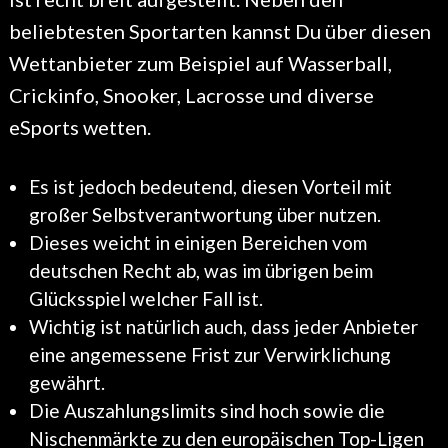
beliebtesten Sportarten kannst Du über diesen
Wettanbieter zum Beispiel auf Wasserball,
Crickinfo, Snooker, Lacrosse und diverse
eSports wetten.
Es ist jedoch bedeutend, diesen Vorteil mit
großer Selbstverantwortung über nutzen.
Dieses weicht in einigen Bereichen vom
deutschen Recht ab, was im übrigen beim
Glücksspiel welcher Fall ist.
Wichtig ist natürlich auch, dass jeder Anbieter
eine angemessene Frist zur Verwirklichung
gewährt.
Die Auszahlungslimits sind hoch sowie die
Nischenmärkte zu den europäischen Top-Ligen