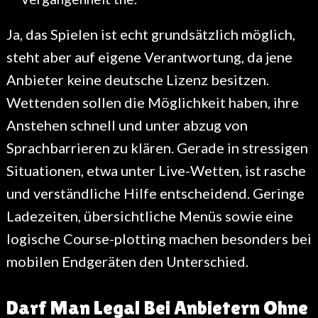
Ja, das Spielen ist echt grundsätzlich möglich,
steht aber auf eigene Verantwortung, da jene
Anbieter keine deutsche Lizenz besitzen.
Wettenden sollen die Möglichkeit haben, ihre
Anstehen schnell und unter abzug von
Sprachbarrieren zu klären. Gerade in stressigen
Situationen, etwa unter Live-Wetten, ist rasche
und verständliche Hilfe entscheidend. Geringe
Ladezeiten, übersichtliche Menüs sowie eine
logische Course-plotting machen besonders bei
mobilen Endgeräten den Unterschied.
Darf Man Legal Bei Anbietern Ohne