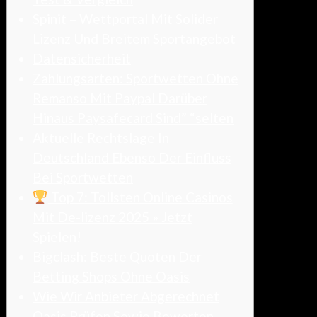
Spinit – Wettportal Mit Solider
Lizenz Und Breitem Sportangebot
Datensicherheit
Zahlungsarten: Sportwetten Ohne
Remanso Mit Paypal Darüber
Hinaus Paysafecard Sind” “selten
Aktuelle Rechtslage In
Deutschland Ebenso Der Einfluss
Bei Sportwetten
Top 7: Tollsten Online Casinos
Mit De-lizenz 2025 » Jetzt
Spielen!
Bigclash: Beste Quoten Der
Betting Shops Ohne Oasis
Wie Wir Anbieter Abgerechnet
Oasis Prüfen Sowie Bewerten