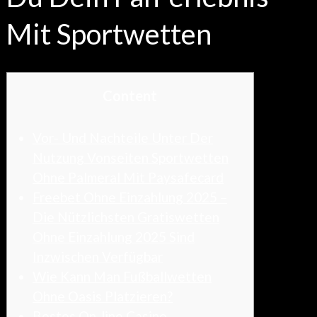
Mit Sportwetten
Content
Vor- Und Nachteile Unter Der
Nutzung Vonseiten Sportwetten
Ohne Palmeral Mit Paysafecard
Freebet Ohne Einzahlung 2025 –
Die Nützlichsten Gratiswetten
Ohne Einzahlung 2025 Sind
Inzwischen Verfügbar
Wie Kann Man Fußballwetten
Ohne Oasis Platzieren?
Bestes On-line Casino