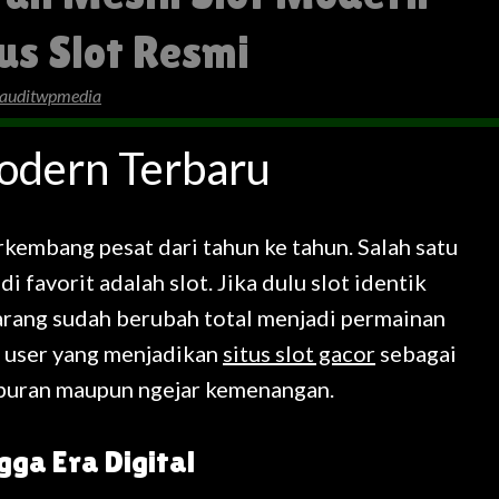
tus Slot Resmi
 auditwpmedia
Modern Terbaru
rkembang pesat dari tahun ke tahun. Salah satu
i favorit adalah slot. Jika dulu slot identik
karang sudah berubah total menjadi permainan
k user yang menjadikan
situs slot gacor
sebagai
 hiburan maupun ngejar kemenangan.
gga Era Digital