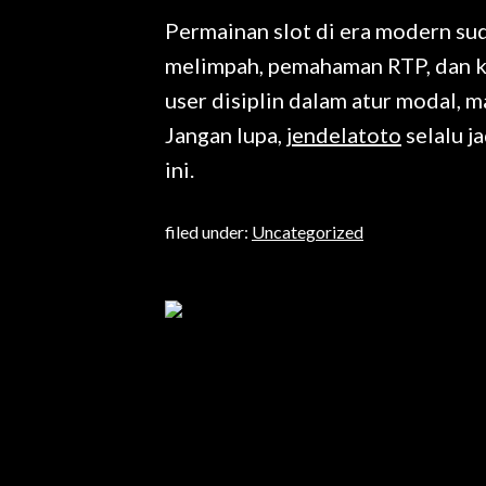
Permainan slot di era modern su
melimpah, pemahaman RTP, dan ke
user disiplin dalam atur modal, 
Jangan lupa,
jendelatoto
selalu ja
ini.
filed under:
Uncategorized