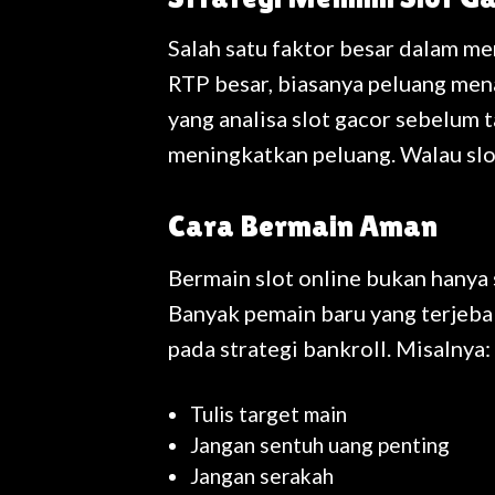
Salah satu faktor besar dalam me
RTP besar, biasanya peluang men
yang analisa slot gacor sebelum t
meningkatkan peluang. Walau slo
Cara Bermain Aman
Bermain slot online bukan hanya 
Banyak pemain baru yang terjebak
pada strategi bankroll. Misalnya:
Tulis target main
Jangan sentuh uang penting
Jangan serakah