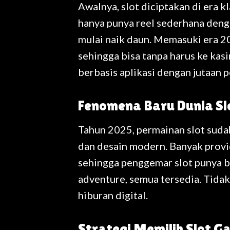
Awalnya, slot diciptakan di era 
hanya punya reel sederhana dengan
mulai naik daun. Memasuki era 20
sehingga bisa tanpa harus ke kas
berbasis aplikasi dengan jutaan 
Fenomena Baru Dunia Sl
Tahun 2025, permainan slot sudah l
dan desain modern. Banyak provid
sehingga penggemar slot punya ba
adventure, semua tersedia. Tidak 
hiburan digital.
Strategi Memilih Slot G