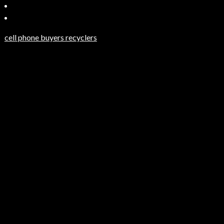
Bahçeşehir
Escort
Güncel
Haberler
cell phone buyers recyclers
Son
Dakika
Haberleri
Moda
Haberleri
Hack
Haber