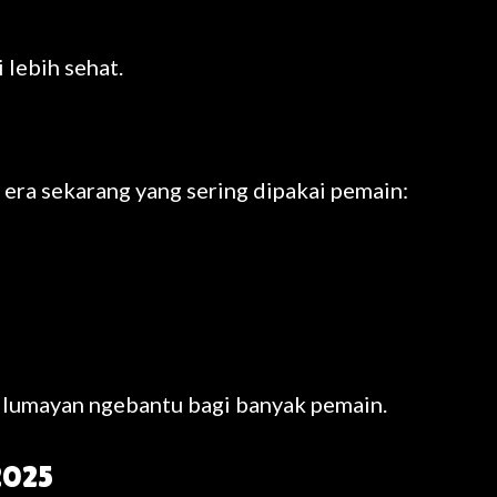
i lebih sehat.
 era sekarang yang sering dipakai pemain:
ni lumayan ngebantu bagi banyak pemain.
2025