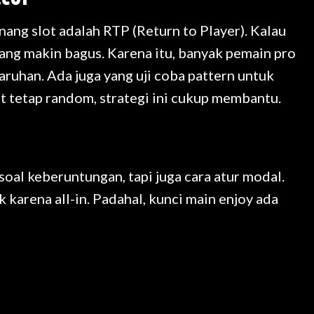
nang slot adalah RTP (Return to Player). Kalau
ang makin bagus. Karena itu, banyak pemain pro
aruhan. Ada juga yang uji coba pattern untuk
t tetap random, strategi ini cukup membantu.
soal keberuntungan, tapi juga cara atur modal.
 karena all-in. Padahal, kunci main enjoy ada