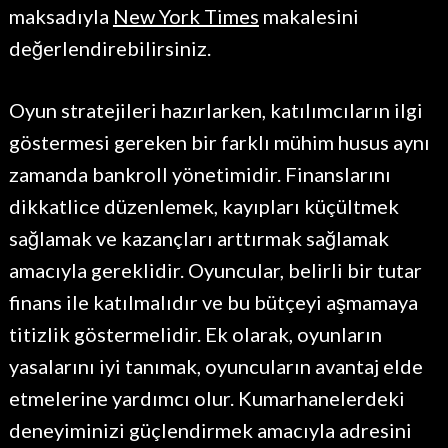
maksadıyla
New York Times
makalesini
değerlendirebilirsiniz.
Oyun stratejileri hazırlarken, katılımcıların ilgi
göstermesi gereken bir farklı mühim husus aynı
zamanda bankroll yönetimidir. Finanslarını
dikkatlice düzenlemek, kayıpları küçültmek
sağlamak ve kazançları arttırmak sağlamak
amacıyla gereklidir. Oyuncular, belirli bir tutar
finans ile katılmalıdır ve bu bütçeyi aşmamaya
titizlik göstermelidir. Ek olarak, oyunların
yasalarını iyi tanımak, oyuncuların avantaj elde
etmelerine yardımcı olur. Kumarhanelerdeki
deneyiminizi güçlendirmek amacıyla
adresini