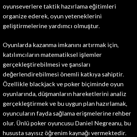
oyunseverlere taktik hazırlama eğitimleri
organize ederek, oyun yeteneklerini
geliştirmelerine yardımcı olmuştur.
Oyunlarda kazanma imkanını artırmak için,
katılımcıların matematiksel işlemler
gerçekleştirebilmesi ve şansları
değerlendirebilmesi önemli katkıya sahiptir.
Özellikle blackjack ve poker biçiminde oyun
oyunlarında, düşmanların hareketlerini analiz
gerçekleştirmek ve bu uygun plan hazırlamak,
oyuncuların fayda sağlama erişmelerine rehber
olur. Ünlü poker oyuncusu Daniel Negreanu, bu
hususta sayısız öğrenim kaynağı vermektedir.