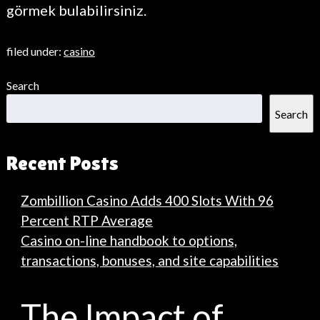
görmek bulabilirsiniz.
filed under:
casino
Search
Search
Recent Posts
Zombillion Casino Adds 400 Slots With 96
Percent RTP Average
Casino on-line handbook to options,
transactions, bonuses, and site capabilities
The Impact of