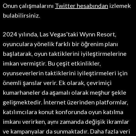
Onun çalışmalarını
Twitter hesabından
izlemek
bulabilirsiniz.
2024 yılında, Las Vegas’taki Wynn Resort,
oyunculara yönelik farklı bir öğrenim planı
başlatarak, oyun taktiklerini iyileştirmelerine
imkan vermiştir. Bu çeşit etkinlikler,
oyunseverlerin taktiklerini iyileştirmeleri için
önemli şanslar verir. Ek olarak, çevrimiçi
kumarhaneler da aşamalı olarak meşhur şekle
gelişmektedir. İnternet üzerinden platformlar,
katılımcılara konut konforunda oyun katılma
imkanı verirken, aynı zamanda değişik ikramlar
ve kampanyalar da sunmaktadır. Daha fazla veri