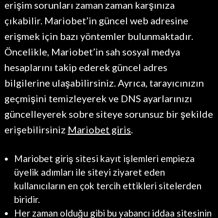
erişim sorunları zaman zaman karşınıza
çıkabilir. Mariobet’in güncel web adresine
erişmek için bazı yöntemler bulunmaktadır.
Öncelikle, Mariobet’in sah sosyal medya
hesaplarını takip ederek güncel adres
bilgilerine ulaşabilirsiniz. Ayrıca, tarayıcınızın
geçmişini temizleyerek ve DNS ayarlarınızı
güncelleyerek sobre siteye sorunsuz bir şekilde
erişebilirsiniz
Mariobet giris
.
Mariobet giriş sitesi kayıt işlemleri empieza
üyelik adımları ile siteyi ziyaret eden
kullanıcıların en çok tercih ettikleri sitelerden
biridir.
Her zaman olduğu gibi bu yabancı iddaa sitesinin