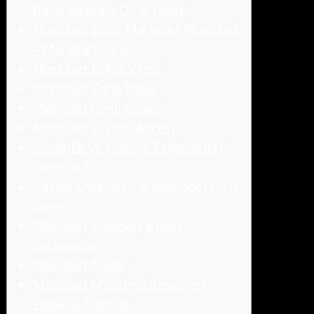
Bahis Sitesine Giriş Yapın
Mariobet 2025 Marıobet Mariobet
– Mariobet Giriş
Mariobet Bahis Sitesi
Mariobet Canlı Bahis
Mariobet Canlı Casino
Mariobet Güncel Adresi
Güvenlik Ve Ödeme Seçenekleri
Nelerdir?
Casino Oyunları İçin Mariobet Giriş
Sitesi
Mariobet Standart Bonus
Seçenekleri
Mariobet Mobil
Mariobet Müşteri Hizmetleri
Empieza Destek