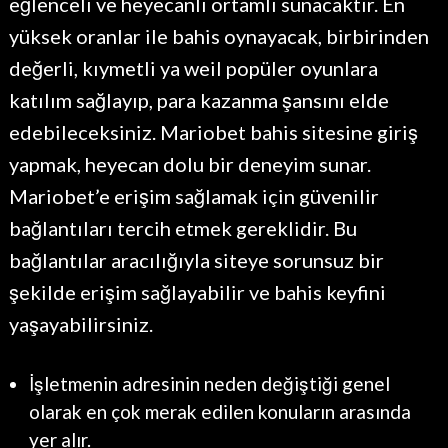
eğlenceli ve heyecanlı ortamlı sunacaktır. En
yüksek oranlar ile bahis oynayacak, birbirinden
değerli, kıymetli ya weil popüler oyunlara
katılım sağlayıp, para kazanma şansını elde
edebileceksiniz. Mariobet bahis sitesine giriş
yapmak, heyecan dolu bir deneyim sunar.
Mariobet’e erişim sağlamak için güvenilir
bağlantıları tercih etmek gereklidir. Bu
bağlantılar aracılığıyla siteye sorunsuz bir
şekilde erişim sağlayabilir ve bahis keyfini
yaşayabilirsiniz.
İşletmenin adresinin neden değiştiği genel
olarak en çok merak edilen konuların arasında
yer alır.