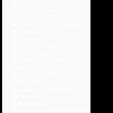
Mariobet Şikâyeti
Mariobet Para Yatırm Ve Para
Çekme
Mariobet Güncel Giriş Adresleri
Mariobet Yeni Giriş
Mariobet Mobil
Mariobet Bahis Dağılımı
Mariobet Güvenli Mi?
Mariobet Giriş İle Promosyon
Ayrıcalığı
Mariobet Spor Bahisleri
“sitede Arayın
Mariobet Giriş Mobil Adres
Son Yorumlar
Kullanıcı Yorumları
Mariobet Instructions Güvenilir Bir