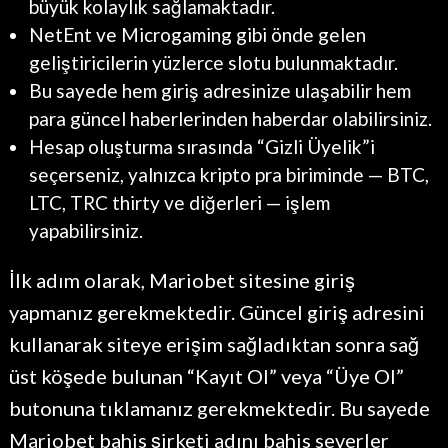
büyük kolaylık sağlamaktadır.
NetEnt ve Microgaming gibi önde gelen
geliştiricilerin yüzlerce slotu bulunmaktadır.
Bu sayede hem giriş adresinize ulaşabilir hem
para güncel haberlerinden haberdar olabilirsiniz.
Hesap oluşturma sırasında “Gizli Üyelik”i
seçerseniz, yalnızca kripto pra biriminde — BTC,
LTC, TRC thirty ve diğerleri — işlem
yapabilirsiniz.
İlk adım olarak, Mariobet sitesine giriş
yapmanız gerekmektedir. Güncel giriş adresini
kullanarak siteye erişim sağladıktan sonra sağ
üst köşede bulunan “Kayıt Ol” veya “Üye Ol”
butonuna tıklamanız gerekmektedir. Bu sayede
Mariobet bahis şirketi adını bahis severler