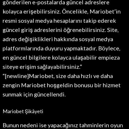
gönderilen e-postalarda güncel adreslere
kolayca erişebilirsiniz. Öncelikle, Mariobet’in
resmi sosyal medya hesaplarını takip ederek
güncel giriş adreslerini öğrenebilirsiniz. Site,
adres değişiklikleri hakkında sosyal medya
platformlarında duyuru yapmaktadır. Böylece,
en güncel bilgilere kolayca ulaşabilir empieza
siteye erişim sağlayabilirsiniz.”
“[newline]Mariobet, size daha hızlı ve daha
zengin Mariobet hoşgeldin bonusu bir hizmet
sunmak için güncellendi.
Mariobet Şikâyeti
Bunun nedeni ise yapacağınız tahminlerin oyun