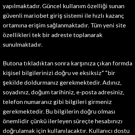
yapılmaktadır. Güncel kullanım özelliği sunan
güvenli mariobet giriş sistemi ile hızlı kazanç
ortamına erişim sağlanmaktadır. Tüm yeni site
özellikleri tek bir adreste toplanarak
sunulmaktadır.
Butona tıkladıktan sonra karşınıza çıkan formda
kişisel bilgilerinizi doğru ve eksiksiz” “bir
şekilde doldurmanız gerekmektedir. Adınız,
soyadınız, doğum tarihiniz, e-posta adresiniz,
telefon numaranız gibi bilgileri girmeniz
gerekmektedir. Bu bilgilerin doğru olması
önemlidir çünkü ilerleyen süreçte hesabınızı
doğrulamak için kullanılacaktır. Kullanıcı dostu