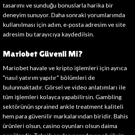
tasarımı ve sunduğu bonuslarla harika bir
deneyim sunuyor. Daha sonraki yorumlarımda
kullanılması için adım, e-posta adresim ve site
adresim bu tarayıcıya kaydedilsin.
Mariobet Güvenli Mi?
Mariobet havale ve kripto işlemleri için ayrıca
“nasıl yatırım yapılır” bölümleri de
bulunmaktadır. Görsel ve video anlatımları ile
tüm işlemleri kolayca yapabilirsin. Gambling
sektörünün sprained ankle treatment kaliteli
hem para güvenilir markalarından biridir. Bahis
ürünleri olsun, casino oyunları olsun daima