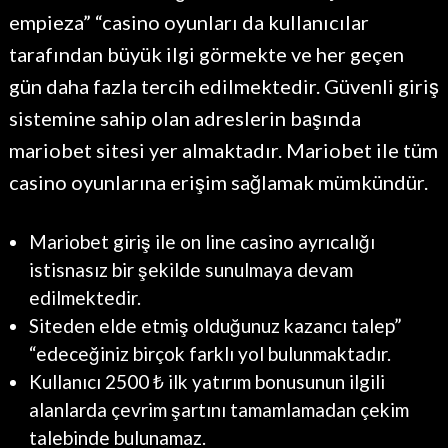
empieza” “casino oyunları da kullanıcılar
tarafından büyük ilgi görmekte ve her geçen
gün daha fazla tercih edilmektedir. Güvenli giriş
sistemine sahip olan adreslerin başında
mariobet sitesi yer almaktadır. Mariobet ile tüm
casino oyunlarına erişim sağlamak mümkündür.
Mariobet giriş ile on line casino ayrıcalığı
istisnasız bir şekilde sunulmaya devam
edilmektedir.
Siteden elde etmiş olduğunuz kazancı talep”
“edeceğiniz birçok farklı yol bulunmaktadır.
Kullanıcı 2500 ₺ ilk yatırım bonusunun ilgili
alanlarda çevrim şartını tamamlamadan çekim
talebinde bulunamaz.