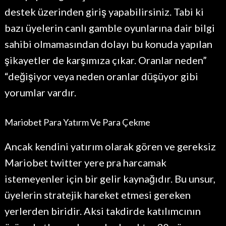
destek üzerinden giriş yapabilirsiniz. Tabi ki
bazı üyelerin canlı gamble oyunlarına dair bilgi
sahibi olmamasından dolayı bu konuda yapılan
şikayetler de karşımıza çıkar. Oranlar neden”
“değişiyor veya neden oranlar düşüyor gibi
yorumlar vardır.
Mariobet Para Yatırm Ve Para Çekme
Ancak kendini yatırım olarak gören ve gereksiz
Mariobet twitter yere pra harcamak
istemeyenler için bir gelir kaynağıdır. Bu unsur,
üyelerin stratejik hareket etmesi gereken
yerlerden biridir. Aksi takdirde katılımcının