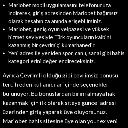
Mariobet mobil uygulamasını telefonunuza
indirerek, giriş adresinden Mariobet bağımsız
olarak hesabınıza anında erişebilirsiniz.
Mariobet, geniş oyun yelpazesi ve yüksek
hizmet seviyesiyle Türk oyuncuların kalbini
kazanmış bir çevrimiçi kumarhanedir.
Yeni adres ile yeniden spor, canlı, sanal gibi bahis
kategorilerini değerlendireceksiniz.
Ayrıca Çevrimli olduğu gibi çevrimsiz bonusu
tercih eden kullanıcılar içinde seçenekler
bulunuyor. Bu bonuslardan birini almaya hak
kazanmak için ilk olarak siteye güncel adresi
üzerinden giriş yaparak üye oluyorsunuz.
Mariobet bahis sitesine üye olan your ex yeni