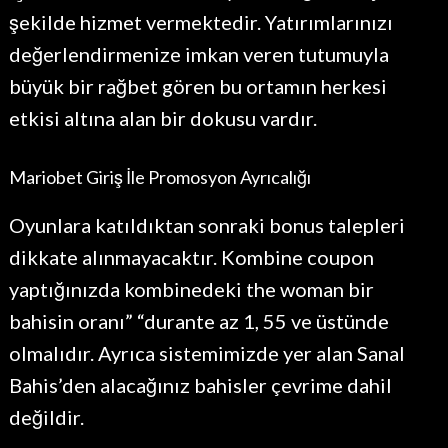
şekilde hizmet vermektedir. Yatırımlarınızı
değerlendirmenize imkan veren tutumuyla
büyük bir rağbet gören bu ortamın herkesi
etkisi altına alan bir dokusu vardır.
Mariobet Giriş İle Promosyon Ayrıcalığı
Oyunlara katıldıktan sonraki bonus talepleri
dikkate alınmayacaktır. Kombine coupon
yaptığınızda kombinedeki the woman bir
bahisin oranı” “durante az 1, 55 ve üstünde
olmalıdır. Ayrıca sistemimizde yer alan Sanal
Bahis’den alacağınız bahisler çevrime dahil
değildir.