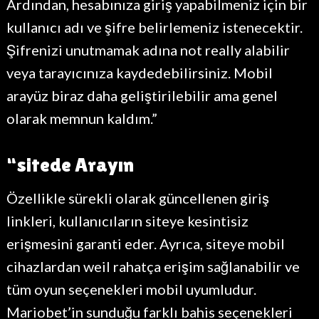
Ardından, hesabınıza giriş yapabilmeniz için bir
kullanıcı adı ve şifre belirlemeniz istenecektir.
Şifrenizi unutmamak adına not really alabilir
veya tarayıcınıza kaydedebilirsiniz. Mobil
arayüz biraz daha geliştirilebilir ama genel
olarak memnun kaldım.”
“sitede Arayın
Özellikle sürekli olarak güncellenen giriş
linkleri, kullanıcıların siteye kesintisiz
erişmesini garanti eder. Ayrıca, siteye mobil
cihazlardan weil rahatça erişim sağlanabilir ve
tüm oyun seçenekleri mobil uyumludur.
Mariobet’in sunduğu farklı bahis seçenekleri