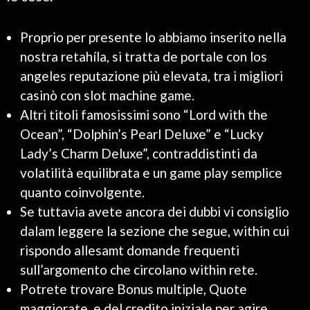
Proprio per presente lo abbiamo inserito nella
nostra retahíla, si tratta de portale con los
angeles reputazione più elevata, tra i migliori
casinò con slot machine game.
Altri titoli famosissimi sono “Lord with the
Ocean”, “Dolphin’s Pearl Deluxe” e “Lucky
Lady’s Charm Deluxe”, contraddistinti da
volatilità equilibrata e un game play semplice
quanto coinvolgente.
Se tuttavia avete ancora dei dubbi vi consiglio
dalam leggere la sezione che segue, within cui
rispondo allesamt domande frequenti
sull’argomento che circolano within rete.
Potrete trovare Bonus multiple, Quote
maggiorate, e del credito iniziale per agire