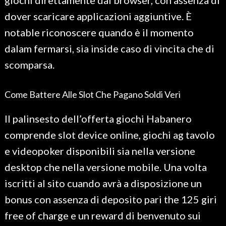
dover scaricare applicazioni aggiuntive. È
notable riconoscere quando è il momento
dalam fermarsi, sia inside caso di vincita che di
scomparsa.
Come Battere Alle Slot Che Pagano Soldi Veri
Il palinsesto dell’offerta giochi Habanero
comprende slot device online, giochi ag tavolo
e videopoker disponibili sia nella versione
desktop che nella versione mobile. Una volta
iscritti al sito cuando avrà a disposizione un
bonus con assenza di deposito pari the 125 giri
free of charge e un reward di benvenuto sui