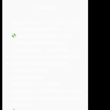
Content
Dove Giocare Con Soldi Veri Alle
Slot Machine Reel Play
Quali Slot Machine Online
Hanno Gli Rtp Più Elevati?
Dead Or Alive – 96 04% Rtp
Giochi Online Con Soldi Veri Nuovi
Come Vincere Alle Slot Che
Pagano Soldi Veri
Sito Di Slot Snai
Reel Rush, Divertimento
Electronic 3 125 Modi Per Vincere
Vantaggi E Svantaggi Dell’utilizzo
Di Paypal