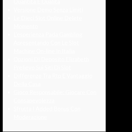
Quantità E Qualità
Versione Demo Senza Limiti
Le Dieci Slot Online Delete
Momento
L’esperienza Pada Gambling
Apresentando Con Le Slot
Machine On-line In Italia
Opzioni Di Deposito Elizabeth
Prelievo Sui Siti Di Slot
Differenze Tra Rtp E Vantaggio
Della Casa
Gioco Responsabile: Giocare Con
Consapevolezza
Sfrutta I Added Bonus Con
Moderazione