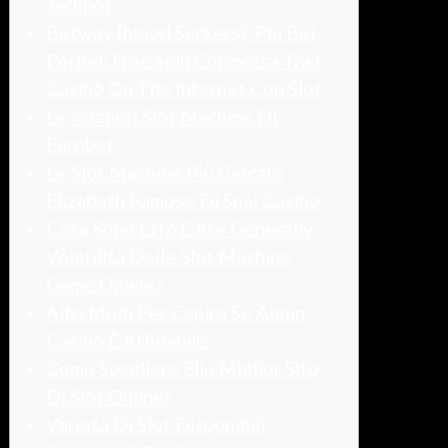
Jackpot
Betway (blood Suckers): Più Bei
Periodi Free Spin Compresa Tra I
Casinò On The Internet Con Slot
Le Migliori Slot Machine Di
Eurobet
Le Slot Machine Più Giocate
Elizabeth Famose Di Snai Casino
Cosa Sono L’rtp E Are Generally
Volatilità Delle Slot Machine
Game Online?
Altri Modi Per Capire Se Algun
Casinò È Affidabile
Come Scegliere Elle Miglior Sito
Di Slot Online?
Varietà Di Slot Disponibili,