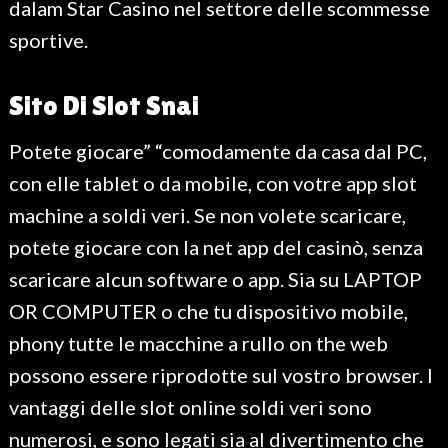
dalam Star Casino nel settore delle scommesse
sportive.
Sito Di Slot Snai
Potete giocare” “comodamente da casa dal PC,
con elle tablet o da mobile, con votre app slot
machine a soldi veri. Se non volete scaricare,
potete giocare con la net app del casinò, senza
scaricare alcun software o app. Sia su LAPTOP
OR COMPUTER o che tu dispositivo mobile,
phony tutte le macchine a rullo on the web
possono essere riprodotte sul vostro browser. I
vantaggi delle slot online soldi veri sono
numerosi, e sono legati sia al divertimento che