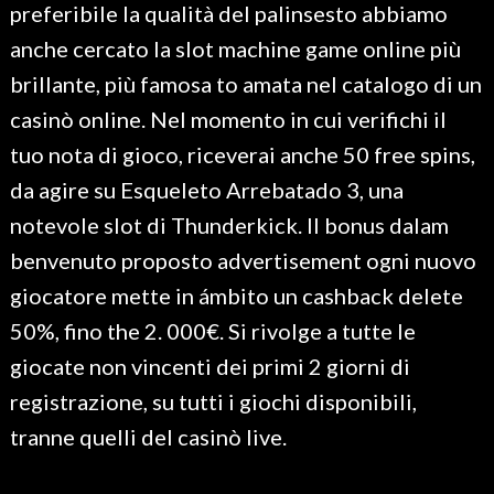
preferibile la qualità del palinsesto abbiamo
anche cercato la slot machine game online più
brillante, più famosa to amata nel catalogo di un
casinò online. Nel momento in cui verifichi il
tuo nota di gioco, riceverai anche 50 free spins,
da agire su Esqueleto Arrebatado 3, una
notevole slot di Thunderkick. Il bonus dalam
benvenuto proposto advertisement ogni nuovo
giocatore mette in ámbito un cashback delete
50%, fino the 2. 000€. Si rivolge a tutte le
giocate non vincenti dei primi 2 giorni di
registrazione, su tutti i giochi disponibili,
tranne quelli del casinò live.