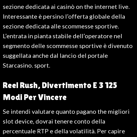
sezione dedicata ai casinò on the internet live.
Interessante è persino l’offerta globale della
sezione dedicata alle scommesse sportive.
L’entrata in pianta stabile dell’operatore nel
segmento delle scommesse sportive è divenuto
suggellata anche dal lancio del portale
Starcasino. sport.
Reel Rush, Divertimento E 3 125
Modi Per Vincere
Se intendi valutare quanto pagano the migliori
slot device, dovrai tenere conto della
percentuale RTP e della volatilità. Per capire