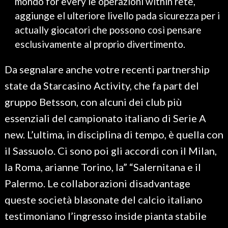
mondo for every le operazioni within rete,
aggiunge el ulteriore livello pada sicurezza per i
actually giocatori che possono così pensare
esclusivamente al proprio divertimento.
Da segnalare anche votre recenti partnership
state da Starcasino Activity, che fa part del
gruppo Betsson, con alcuni dei club più
essenziali del campionato italiano di Serie A
new. L’ultima, in disciplina di tempo, è quella con
il Sassuolo. Ci sono poi gli accordi con il Milan,
la Roma, arianne Torino, la” “Salernitana e il
Palermo. Le collaborazioni disadvantage
queste società blasonate del calcio italiano
testimoniano l’ingresso inside pianta stabile