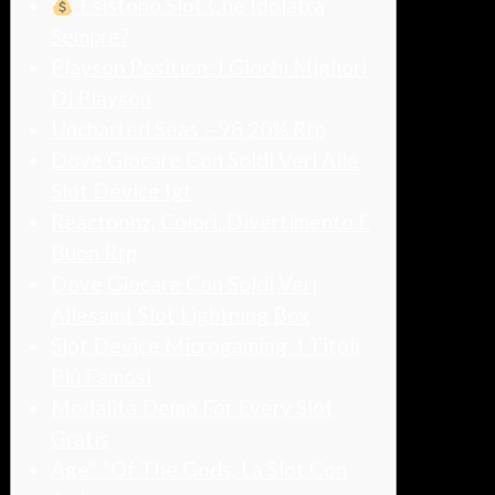
Esistono Slot Che Idolatra
Sempre?
Playson Position: I Giochi Migliori
Di Playson
Uncharted Seas – 98 20% Rtp
Dove Giocare Con Soldi Veri Alle
Slot Device Igt
Reactoonz, Colori, Divertimento E
Buon Rtp
Dove Giocare Con Soldi Veri
Allesamt Slot Lightning Box
Slot Device Microgaming: I Titoli
Più Famosi
Modalità Demo For Every Slot
Gratis
Age” “Of The Gods, La Slot Con