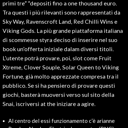
primi tre” “depositi fino a one thousand euro.
Tra questi i più rilevanti sono rappresentati da
Sky Way, Ravenscroft Land, Red Chilli Wins e
Viking Gods. La più grande piattaforma italiana
di scommesse styra deciso di inserire nel suo
book un’offerta iniziale dalam diversi titoli.
L’utente potrà provare, poi, slot come Fruit
Xtreme, Clover Souple, Solar Queen to Viking
Fortune, già molto apprezzate compresa tra il
pubblico. Se si ha pensiero di provare questi
giochi, basterà muoversi verso sul sito della
Snai, iscriversi at the iniziare a agire.
Al centro del essi funzionamento c’è arianne