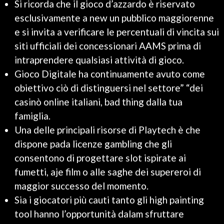
Si ricorda che il gioco d’azzardo è riservato
esclusivamente a new un pubblico maggiorenne
e si invita a verificare le percentuali di vincita sui
siti ufficiali dei concessionari AAMS prima di
intraprendere qualsiasi attività di gioco.
Gioco Digitale ha continuamente avuto come
obiettivo ciò di distinguersi nel settore” “dei
casinò online italiani, bad thing dalla tua
famiglia.
Una delle principali risorse di Playtech è che
dispone pada licenze gambling che gli
consentono di progettare slot ispirate ai
fumetti, aje film o alle saghe dei supereroi di
maggior successo del momento.
Sia i giocatori più cauti tanto gli high painting
tool hanno l’opportunità dalam sfruttare