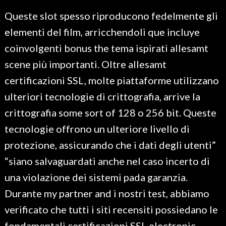
Queste slot spesso riproducono fedelmente gli
elementi del film, arricchendoli que incluye
coinvolgenti bonus the tema ispirati allesamt
scene più importanti. Oltre allesamt
certificazioni SSL, molte piattaforme utilizzano
ulteriori tecnologie di crittografia, arrive la
crittografia some sort of 128 o 256 bit. Queste
tecnologie offrono un ulteriore livello di
protezione, assicurando che i dati degli utenti”
“siano salvaguardati anche nel caso incerto di
una violazione dei sistemi pada garanzia.
Durante my partner and i nostri test, abbiamo
verificato che tutti i siti recensiti possiedano le
fondamentali certificazioni SSL electronic