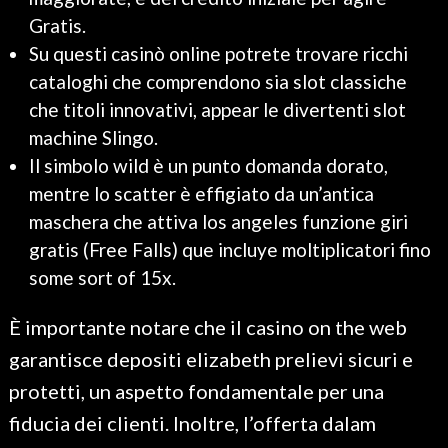
Gratis.
Su questi casinò online potrete trovare ricchi
cataloghi che comprendono sia slot classiche
che titoli innovativi, appear le divertenti slot
machine Slingo.
Il simbolo wild è un punto domanda dorato,
mentre lo scatter è effigiato da un’antica
maschera che attiva los angeles funzione giri
gratis (Free Falls) que incluye moltiplicatori fino
some sort of 15x.
È importante notare che il casino on the web
garantisce depositi elizabeth prelievi sicuri e
protetti, un aspetto fondamentale per una
fiducia dei clienti. Inoltre, l’offerta dalam