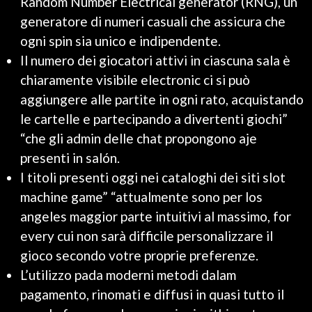
Random Number Electrical generator (RNG), un
generatore di numeri casuali che assicura che
ogni spin sia unico e indipendente.
Il numero dei giocatori attivi in ciascuna sala è
chiaramente visibile electronic ci si può
aggiungere alle partite in ogni rato, acquistando
le cartelle e partecipando a divertenti giochi”
“che gli admin delle chat propongono aje
presenti in salón.
I titoli presenti oggi nei cataloghi dei siti slot
machine game” “attualmente sono per los
angeles maggior parte intuitivi al massimo, for
every cui non sarà difficile personalizzare il
gioco secondo votre proprie preferenze.
L’utilizzo pada moderni metodi dalam
pagamento, rinomati e diffusi in quasi tutto il