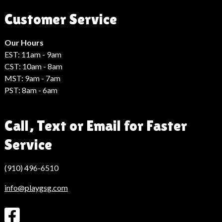
Moda
Customer Service
Haberleri
Hack
Haber
Our Hours
EST: 11am - 9am
CST: 10am - 8am
MST: 9am - 7am
PST: 8am - 6am
Call, Text or Email for Faster
Service
(910) 496-6510
info@playgsg.com