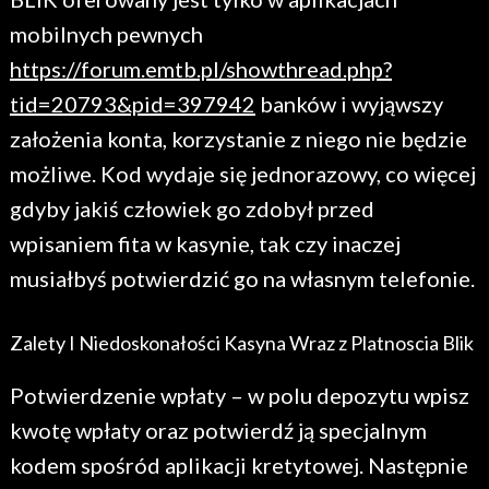
mobilnych pewnych
https://forum.emtb.pl/showthread.php?
tid=20793&pid=397942
banków i wyjąwszy
założenia konta, korzystanie z niego nie będzie
możliwe. Kod wydaje się jednorazowy, co więcej
gdyby jakiś człowiek go zdobył przed
wpisaniem fita w kasynie, tak czy inaczej
musiałbyś potwierdzić go na własnym telefonie.
Zalety I Niedoskonałości Kasyna Wraz z Platnoscia Blik
Potwierdzenie wpłaty – w polu depozytu wpisz
kwotę wpłaty oraz potwierdź ją specjalnym
kodem spośród aplikacji kretytowej. Następnie