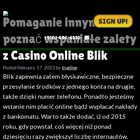
Pomaganie innym
SIGN UP!
poznać wspaniałe zalety
(910) 496-6510
z Casino Online Blik
Posted
February 17, 2023
by
trueline
Blik zapewnia zatem błyskawiczne, bezpieczne
przesyłanie środków z jednego konta na drugie,
także dzięki numer telefonu. Ponadto jesteśmy
wstanie nim płacić online bądź wypłacać nakłady
z bankomatu. Warto także dodać, iż od 2015
roku, gdy powstał, coś więcej niż ponad
dziesięciu razy zwiększył liczbę internautów,