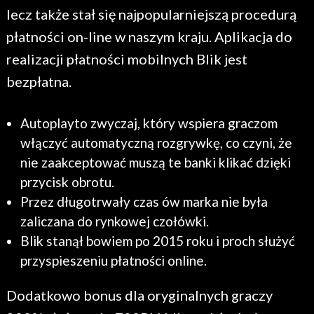
lecz także stał się najpopularniejszą procedurą
płatności on-line w naszym kraju. Aplikacja do
realizacji płatności mobilnych Blik jest
bezpłatna.
Autoplayto zwyczaj, który wspiera graczom
włączyć automatyczną rozgrywkę, co czyni, że
nie zaakceptować muszą te banki klikać dzięki
przycisk obrotu.
Przez długotrwały czas ów marka nie była
zaliczana do rynkowej czołówki.
Blik stanął bowiem po 2015 roku i proch służyć
przyspieszeniu płatności online.
Dodatkowo bonus dla oryginalnych graczy