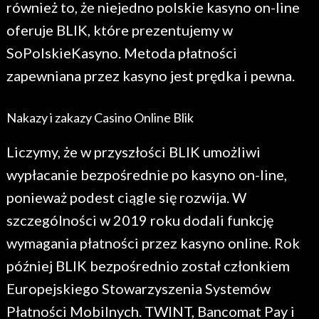
również to, że niejedno polskie kasyno on-line
oferuje BLIK, które prezentujemy w
SoPolskieKasyno. Metoda płatności
zapewniana przez kasyno jest prędka i pewna.
Nakazy i zakazy Casino Online Blik
Liczymy, że w przyszłości BLIK umożliwi
wypłacanie bezpośrednie po kasyno on-line,
ponieważ podest ciągle się rozwija. W
szczególności w 2019 roku dodali funkcję
wymagania płatności przez kasyno online. Rok
później BLIK bezpośrednio został członkiem
Europejskiego Stowarzyszenia Systemów
Płatności Mobilnych. TWINT, Bancomat Pay i