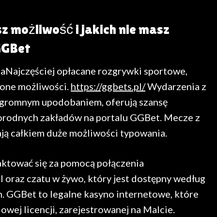
z możliwość i jakich nie masz
GGBet
aNajczęściej opłacane rozgrywki sportowe,
zone możliwości.
https://ggbets.pl/
Wydarzenia z
ę ogromnym upodobaniem, oferują szansę
norodnych zakładów na portalu GGBet. Mecze z
ają całkiem duże możliwości typowania.
ktować się za pomocą połączenia
l oraz czatu w żywo, który jest dostępny według
ch. GGBet to legalne kasyno internetowe, które
wej licencji, zarejestrowanej na Malcie.