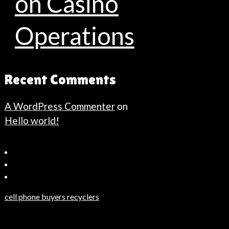
on Casino
Operations
Recent Comments
A WordPress Commenter
on
Hello world!
Bahçeşehir
Escort
Güncel
Haberler
cell phone buyers recyclers
Son
Dakika