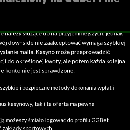
ie należy służące do najprzyjemniejszych, jednak
 Twój downside nie zaakceptować wymaga szybkiej
 wysłanie maila. Kasyno może przeprowadzić
ji do określonej kwoty, ale potem każda kolejna
e konto nie jest sprawdzone.
 szybkie i bezpieczne metody dokonania wpłat i
nus kasynowy, tak i ta oferta ma pewne
ją możeszy śmiało logować do profilu GGBet
ać zakłady sportowych.