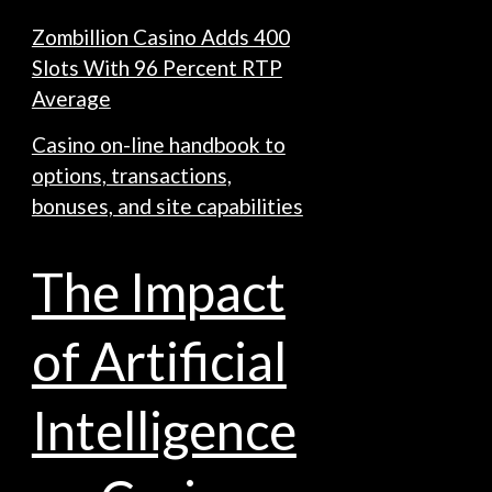
Zombillion Casino Adds 400
Slots With 96 Percent RTP
Average
Casino on-line handbook to
options, transactions,
bonuses, and site capabilities
The Impact
of Artificial
Intelligence