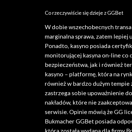
Co rzeczywiście się dzieje z GGBet
W dobie wszechobecnych transakc
marginalna sprawa, zatem lepiej u
Ponadto, kasyno posiada certyfi
monitorującej kasyna on-line co
bezpieczeństwa, jak i również t
kasyno – platformę, która na ryn
również w bardzo dużym tempie
zastrzega sobie upoważnienie do
nakładów, które nie zaakceptow
serwisie. Opinie mówią że GG lic
Bukmacher GGBet posiada odpowi
która została wydana dla firmy B