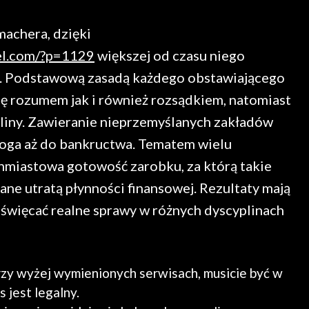
achera, dzięki
el.com/?p=1129
większej od czasu niego
. Podstawową zasadą każdego obstawiającego
ię rozumem jak i również rozsądkiem, natomiast
aliny. Zawieranie nieprzemyślanych zakładów
droga aż do bankructwa. Tematem wielu
chmiastowa gotowość zarobku, za którą takie
ane utratą płynności finansowej. Rezultaty mają
święcać realne sprawy w różnych dyscyplinach
przy wyżej wymienionych serwisach, musicie być w
 jest legalny.