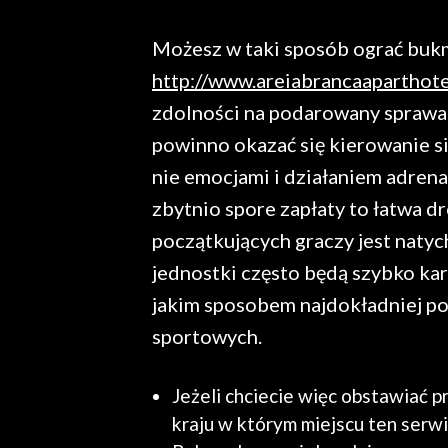
Możesz w taki sposób ograć bukm
http://www.areiabrancaaparthot
zdolności na podarowany sprawa
powinno okazać się kierowanie s
nie emocjami i działaniem adren
zbytnio spore zapłaty to łatwa 
początkujących graczy jest naty
jednostki często będą szybko kar
jakim sposobem najdokładniej po
sportowych.
Jeżeli chciecie więc obstawiać 
kraju w którym miejscu ten serwis