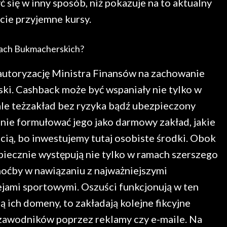
yć się w inny sposób, niż pokazuje na to aktualny
ście przyjemne kursy.
dach Bukmacherskich?
autoryzację Ministra Finansów na zachowanie
ski. Cashback może być wspaniały nie tylko w
ale teżzakład bez ryzyka bądź ubezpieczony
dnie formułować jego jako darmowy zakład, jakie
cią, bo inwestujemy tutaj osobiste środki. Obok
iecznie występują nie tylko w ramach szerszego
hoćby w nawiązaniu z najważniejszymi
ejami sportowymi. Oszuści funkcjonują w ten
ą ich domeny, to zakładają kolejne fikcyjne
 zawodników poprzez reklamy czy e-maile. Na