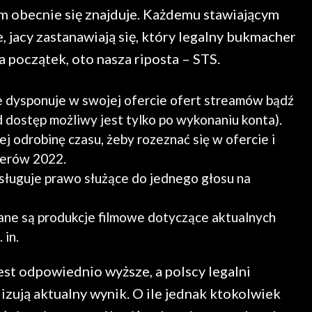
ym obecnie się znajduje. Każdemu stawiającym
 jacy zastanawiają się, który legalny bukmacher
a początek, oto nasza riposta – STS.
e dysponuje w swojej ofercie ofert streamów bądź
 dostęp możliwy jest tylko po wykonaniu konta).
 odrobinę czasu, żeby rozeznać się w ofercie i
herów 2022.
ługuje prawo służące do jednego głosu na
ane są produkcje filmowe dotyczące aktualnych
 in.
st odpowiednio wyższe, a polscy legalni
zują aktualny wynik. O ile jednak ktokolwiek