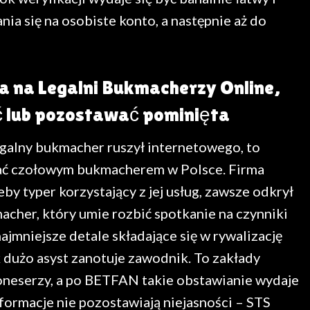
ia się na osobiste konto, a następnie aż do
a na Legalni Bukmacherzy Online,
ć lub pozostawać pominięta
alny bukmacher ruszył internetowego, to
stać czołowym bukmacherem w Polsce. Firma
by typer korzystający z jej usług, zawsze odkrył
macher, który umie rozbić spotkanie na czynniki
ajmniejsze detale składające się w rywalizację
k dużo asyst zanotuje zawodnik. To zakłady
koneserzy, a po BETFAN takie obstawianie wydaje
formacje nie pozostawiają niejasności – STS