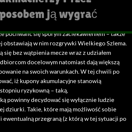
 sposobem ją wygrać
że pochwalić się sporym zaciekawieniem – także
ej obstawiają w nim rozgrywki Wielkiego Szlema.
 się bez wątpienia mecze wraz z udziałem
Odbiorcom docelowym natomiast dają większą
powanie na swoich warunkach. W tej chwili po
ać, iż kupony akumulacyjne stanowią
stopniu ryzykowną – taką,
aką powinny decydować się wyłącznie ludzie
ej dziurki. Takie, które mają możliwość sobie
 ewentualną przegraną (z którą w tej sytuacji po