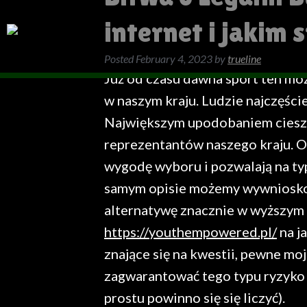
internet i jakim
Posted
February 4, 2023
by
trueline
Już od czasu dawna sport ten mo
w naszym kraju. Ludzie najczęści
Największym upodobaniem cieszą
reprezentantów naszego kraju. 
wygodę wyboru i pozwalają na ty
samym opisie możemy wywnioskow
alternatywę znacznie w wyższym 
https://youthempowered.pl/
na j
znające się na kwestii, pewne moj
zagwarantować tego typu ryzyko i
prostu powinno się się liczyć).