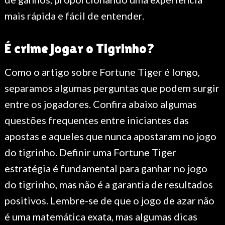
mais rápida e fácil de entender.
É crime jogar o Tigrinho?
Como o artigo sobre Fortune Tiger é longo,
separamos algumas perguntas que podem surgir
entre os jogadores. Confira abaixo algumas
questões frequentes entre iniciantes das
apostas e aqueles que nunca apostaram no jogo
do tigrinho. Definir uma Fortune Tiger
estratégia é fundamental para ganhar no jogo
do tigrinho, mas não é a garantia de resultados
positivos. Lembre-se de que o jogo de azar não
é uma matemática exata, mas algumas dicas