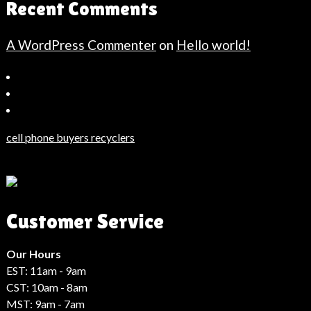
Recent Comments
A WordPress Commenter
on
Hello world!
Bahçeşehir
Escort
Güncel
Haberler
cell phone buyers recyclers
Son
Dakika
Haberleri
Moda
Customer Service
Haberleri
Hack
Haber
Our Hours
EST: 11am - 9am
CST: 10am - 8am
MST: 9am - 7am