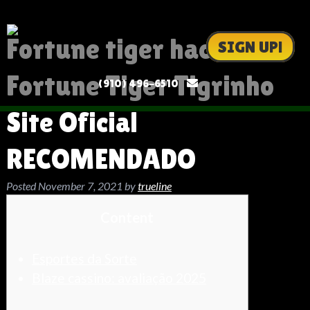
Fortune tiger hack​
SIGN UP!
Fortune Tiger Tigrinho
(910) 496-6510
Site Oficial
RECOMENDADO
Posted
November 7, 2021
by
trueline
Content
Esportes da Sorte
Blaze cassino: avaliação 2025