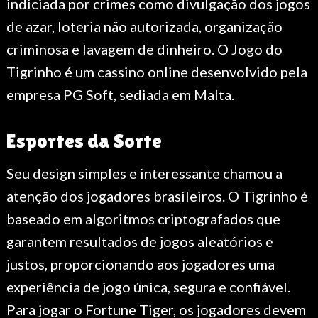
indiciada por crimes como divulgação dos jogos
de azar, loteria não autorizada, organização
criminosa e lavagem de dinheiro. O Jogo do
Tigrinho é um cassino online desenvolvido pela
empresa PG Soft, sediada em Malta.
Esportes da Sorte
Seu design simples e interessante chamou a
atenção dos jogadores brasileiros. O Tigrinho é
baseado em algoritmos criptografados que
garantem resultados de jogos aleatórios e
justos, proporcionando aos jogadores uma
experiência de jogo única, segura e confiável.
Para jogar o Fortune Tiger, os jogadores devem