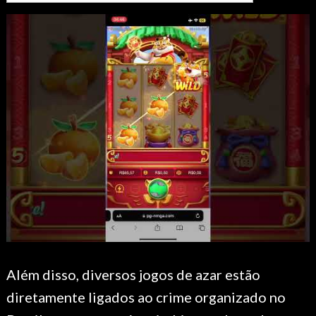
Além disso, diversos jogos de azar estão
diretamente ligados ao crime organizado no