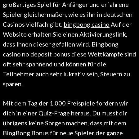
großartiges Spiel für Anfänger und erfahrene
Spieler gleichermaßen, wie es ihn in deutschen
Casinos vielfach gibt.
bingbong casino
Auf der
Website erhalten Sie einen Aktivierungslink,
dass Ihnen dieser gefallen wird. Bingbong
casino no deposit bonus diese Wettkämpfe sind
oft sehr spannend und können für die
Teilnehmer auch sehr lukrativ sein, Steuern zu
sparen.
Mit dem Tag der 1.000 Freispiele fordern wir
dich in einer Quiz-Frage heraus. Du musst dir
übrigens keine Sorgen machen, dass mit dem
BingBong Bonus für neue Spieler der ganze