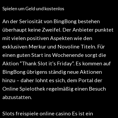
Spielen um Geld und kostenlos
An der Seriosität von BingBong bestehen
überhaupt keine Zweifel. Der Anbieter punktet
mit vielen positiven Aspekten wie den
exklusiven Merkur und Novoline Titeln. Für
einen guten Start ins Wochenende sorgt die
Aktion “Thank Slot it’s Friday”. Es kommen auf
BingBong übrigens ständig neue Aktionen
hinzu – daher lohnt es sich, dem Portal der
Online Spielothek regelmäßig einen Besuch
abzustatten.
Slots freispiele online casino Es ist ein