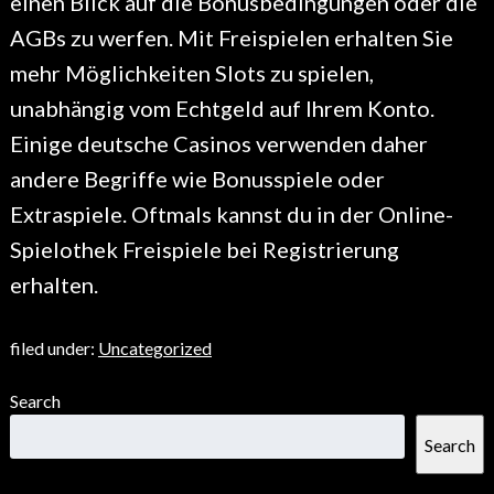
einen Blick auf die Bonusbedingungen oder die
AGBs zu werfen. Mit Freispielen erhalten Sie
mehr Möglichkeiten Slots zu spielen,
unabhängig vom Echtgeld auf Ihrem Konto.
Einige deutsche Casinos verwenden daher
andere Begriffe wie Bonusspiele oder
Extraspiele. Oftmals kannst du in der Online-
Spielothek Freispiele bei Registrierung
erhalten.
filed under:
Uncategorized
Search
Search