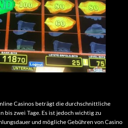
nline Casinos beträgt die durchschnittliche
 bis zwei Tage. Es ist jedoch wichtig zu
ahlungsdauer und mögliche Gebühren von Casino